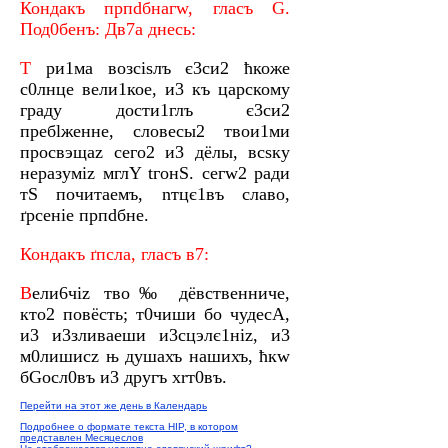
Кондaкъ прпdбнагw, глaсъ G.
Под0бенъ: Дв7а днeсь:
T
ри1ма возсіsлъ є3си2 ћкоже
с0лнце вели1кое, и3 къ цaрскому
грaду дости1глъ є3си2
пребlжeнне, словесы2 твои1ми
просвэщaz сего2 и3 дёлы, всsку
неразyміz мглY tгонS. сегw2 рaди
тS почитaемъ, nтцє1въ слaво,
ґрсeніе прпdбне.
Кондaкъ ґпcла, глaсъ в7:
В
ели6чіz тво‰ дёвственниче,
кто2 повёсть; т0чиши бо чудесA,
и3 и3зливaеши и3сцэлє1ніz, и3
м0лишисz њ душaхъ нaшихъ, ћкw
бGосл0въ и3 дрyгъ хrт0въ.
Перейти на этот же день в Календарь
Подробнее о формате текста HIP, в котором
представлен Месяцеслов