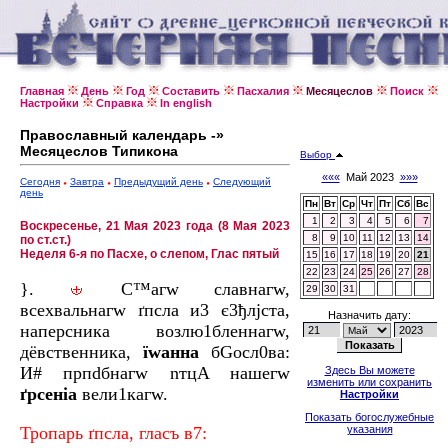
Главная
День
Год
Составить
Пасхалия
Месяцеслов
Поиск
Настройки
Справка
In english
Православный календарь -»
Месяцеслов Типикона
Выбор
«««
Май 2023
»»»
Сегодня
Завтра
Предыдущий день
Следующий
день
Пн
Вт
Ср
Чт
Пт
Сб
Вс
1
2
3
4
5
6
7
Воскресенье, 21 Мая 2023 года (8 Мая 2023
8
9
10
11
12
13
14
по ст.ст.)
Неделя 6-я по Пасхе, о слепом, Глас пятый
15
16
17
18
19
20
21
22
23
24
25
26
27
28
}.
С™aгw слaвнагw,
29
30
31
всехвaльнагw ґпcла и3 є3ђлjста,
Назначить дату:
напeрсника возлю1бленнагw,
дёвственника,
їwaнна
бGосл0ва:
И# прпdбнагw nтцA нaшегw
Здесь Вы можете
изменить или сохранить
ґрсeніа
вели1кагw.
Настройки
Показать богослужебные
Тропaрь ґпcла, глaсъ в7:
указания