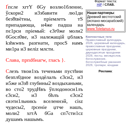
Формат текста:
HIP
/
СЛАВ.
Ґ
пcле хrтY бGу возлю1бленне,
ўскори2 и3збaвити лю1ди
Наши партнеры
:
Древний вестготский
без8tвётны, пріeмлетъ тS
(испано-мосарабский)
припaдающа, и4же пaдша на
календарь
www.Toletanus.ru
пє1рси пріeмый: є3г0же моли2
бGосл0ве, и3 належaщій џблакъ
Контекстные теги
:
Православный календарь
kзhкwвъ разгнaти, просS нaмъ
2026, церковный календарь,
православные праздники,
ми1ра и3 вeліz млcти.
церковные праздники,
двунадесятые праздники
2026, посты, месяцеслов,
Слaва, прпdбнагw, глaсъ }.
богослужение,
богослужебные указания
2026, тропари, кондаки
С
лeзъ твои1хъ течeньми пустhни
Реклама
:
безпл0дное воздёлалъ є3си2, и3
и5же и3з8 глубины2 воздыхaньми,
во сто2 трудHвъ ўплодоноси1лъ
є3си2, и3 бhлъ є3си2
свэти1льникъ вселeннэй, сіsz
чудесы2, ґрсeніе џтче нaшъ,
моли2 хrтA бGа сп7сти1сz
душaмъ нaшымъ.