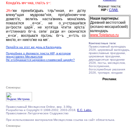
Конда'къ мч~нка, гла'съ s~:
Формат текста:
HIP
/
СЛАВ.
JА='
кw преwби'дjьвъ тлjь^нная, и= до'лу
влеку^щая мудрова^нiя, прп\дбномч~нче
Наши партнеры
:
дометi'е, вели'къ наста'вникъ мона'хwмъ
Древний вестготский
показа'лся _е=си`, не о_у=страши'вся
(испано-мосарабский)
jа='рости царя`, не хотя'ща чти'ти хр\ста`
календарь
и='стиннаго бг~а. сегw` ра'ди и= сконча'лся
www.Toletanus.ru
_е=си`, воспjьва'я пjь'снь: бг~ъ _е='сть со
мно'ю, и= никто'же на мя`.
Контекстные теги
:
Православный календарь
Перейти на этот же день в Календарь
2026, церковный календарь,
православные праздники,
Подробнее о формате текста HIP, в котором
церковные праздники,
представлен Месяцеслов
двунадесятые праздники
Не отображается церковно-славянский шрифт?
2026, посты, месяцеслов,
богослужение,
богослужебные указания
2026, тропари, кондаки
Реклама
:
Спонсоры:
Православный Месяцеслов Online, вер. 3.99g.
Разработка и Copyright © 1998-2002, 2003-2018,
E.C. Labs.
,
Православное Литургическое Содружество
При использовании материалов Месяцеслова ссылка на сайт обязательна.
Спонсоры: