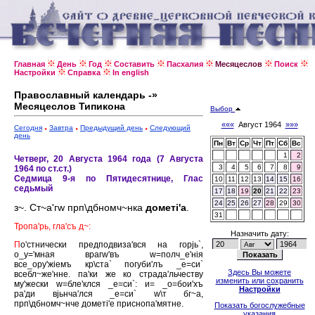
Главная
День
Год
Составить
Пасхалия
Месяцеслов
Поиск
Настройки
Справка
In english
Православный календарь -»
Месяцеслов Типикона
Выбор
«««
Август 1964
»»»
Сегодня
Завтра
Предыдущий день
Следующий
день
Пн
Вт
Ср
Чт
Пт
Сб
Вс
1
2
Четверг, 20 Августа 1964 года (7 Августа
3
4
5
6
7
8
9
1964 по ст.ст.)
Седмица 9-я по Пятидесятнице, Глас
10
11
12
13
14
15
16
седьмый
17
18
19
20
21
22
23
24
25
26
27
28
29
30
з~. Ст~а'гw прп\дбномч~нка
дометi'а
.
31
Тропа'рь, гла'съ д~:
Назначить дату:
П
о'стнически предподвиза'вся на горjь`,
о_у='мная врагw'въ w=полч_е'нiя
все_ору'жiемъ кр\ста` погуби'лъ _е=си`
Здесь Вы можете
всебл~же'нне. па'ки же ко страда'льчеству
изменить или сохранить
му'жески w=бле'клся _е=си`: и= _о=бои'хъ
Настройки
ра'ди вjьнча'лся _е=си` w\т бг~а,
прп\дбномч~нче дометi'е приснопа'мятне.
Показать богослужебные
указания