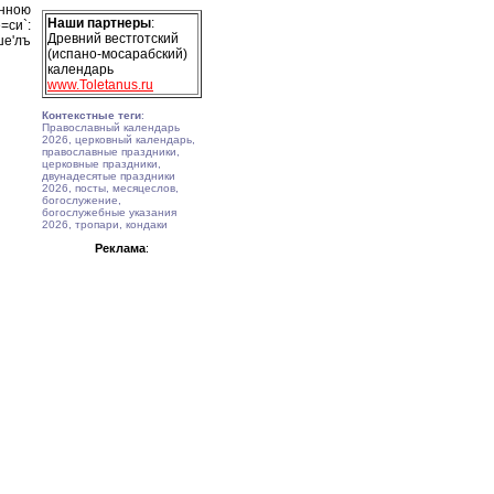
енною
Наши партнеры
:
=си`:
Древний вестготский
ше'лъ
(испано-мосарабский)
календарь
www.Toletanus.ru
Контекстные теги
:
Православный календарь
2026, церковный календарь,
православные праздники,
церковные праздники,
двунадесятые праздники
2026, посты, месяцеслов,
богослужение,
богослужебные указания
2026, тропари, кондаки
Реклама
: