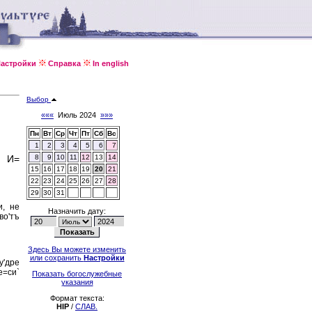
астройки
Справка
In english
Выбор
«««
Июль 2024
»»»
Пн
Вт
Ср
Чт
Пт
Сб
Вс
1
2
3
4
5
6
7
: И=
8
9
10
11
12
13
14
15
16
17
18
19
20
21
22
23
24
25
26
27
28
29
30
31
и, не
Назначить дату:
во'тъ
Здесь Вы можете изменить
или сохранить
Настройки
у'дре
е=си`
Показать богослужебные
указания
Формат текста:
HIP
/
СЛАВ.