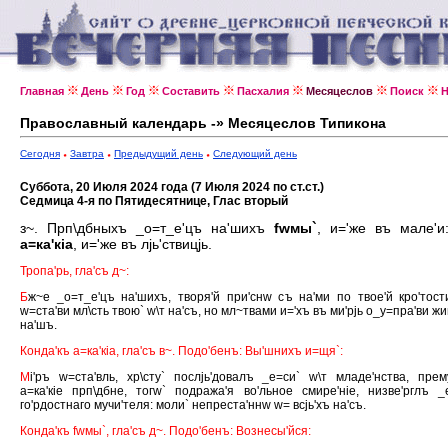
Главная
День
Год
Составить
Пасхалия
Месяцеслов
Поиск
Н
Православный календарь -» Месяцеслов Типикона
Сегодня
Завтра
Предыдущий день
Следующий день
Суббота, 20 Июля 2024 года (7 Июля 2024 по ст.ст.)
Седмица 4-я по Пятидесятнице, Глас вторый
з~. Прп\дбныхъ _о=т_е'цъ на'шихъ
fwмы`
, и='же въ мале'и
а=ка'кiа
, и='же въ лjь'ствицjь.
Тропа'рь, гла'съ д~:
Б
ж~е _о=т_е'цъ на'шихъ, творя'й при'снw съ на'ми по твое'й кро'тост
w=ста'ви мл\сть твою` w\т на'съ, но мл~твами и='хъ въ ми'рjь о_у=пра'ви жи
на'шъ.
Конда'къ а=ка'кiа, гла'съ в~. Подо'бенъ: Вы'шнихъ и=щя`:
М
i'ръ w=ста'вль, хр\сту` послjь'довалъ _е=си` w\т младе'нства, прем
а=ка'кiе прп\дбне, тогw` подража'я во'льное смире'нiе, низве'рглъ _
го'рдостнаго мучи'теля: моли` непреста'ннw w= всjь'хъ на'съ.
Конда'къ fwмы`, гла'съ д~. Подо'бенъ: Вознесы'йся: