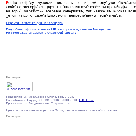
В
е'лiю побjь'ду му'жески показа'лъ _е=си`, w\т_ону'дуже бж~е'ств
любо'вiю разгорjь'вся, царя` тлjь'ннаго и= вся^ кра^сная преwби'дjьлъ _е
на горjь` мале'йстjьй вселе'нiе соверши'въ, w\т нея'же въ нб\сная воз
_е=си` къ цр~ю` царе'й fwмо`, моли` непреста'ннw w= всjь'хъ на'съ.
Перейти на этот же день в Календарь
Подробнее о формате текста HIP, в котором представлен Месяцеслов
Не отображается церковно-славянский шрифт?
Спонсоры:
Православный Месяцеслов Online, вер. 3.99g.
Разработка и Copyright © 1998-2002, 2003-2018,
E.C. Labs.
,
Православное Литургическое Содружество
При использовании материалов Месяцеслова ссылка на сайт обязательна.
Спонсоры: