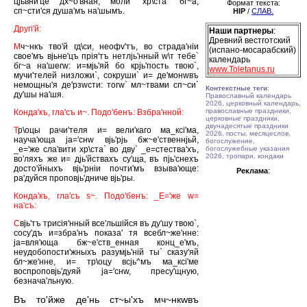
цjьвни'це дх~о'вная, моли` хр\ста` бг~а,
Формат текста:
сп~сти'ся душа'мъ на'шымъ.
HIP
/
СЛАВ.
Другi'й:
Наши партнеры
:
Древний вестготский
М
ч~нкъ тво'й гд\си, неофv'тъ, во страда'нiи
(испано-мосарабский)
свое'мъ вjьне'цъ прiя'тъ нетлjь'нный w\т тебе`
календарь
бг~а на'шегw: и=мjь'яй бо крjь'пость твою`,
www.Toletanus.ru
мучи'телей низложи`, сокруши` и= де'монwвъ
немощны'я де'рзwсти: тогw` мл~твами сп~си`
Контекстные теги
:
ду'шы на'шя.
Православный календарь
2026, церковный календарь,
православные праздники,
Конда'къ, гла'съ и~. Подо'бенъ: Взбра'нной:
церковные праздники,
двунадесятые праздники
Т
р\оцы рачи'теля и= вели'каго ма_ксi'ма,
2026, посты, месяцеслов,
науча'юща jа='снw вjь'рjь бж~е'ственнjьй,
богослужение,
_е='же сла'вити хр\ста` во дву` _е=стества'хъ,
богослужебные указания
2026, тропари, кондаки
во'ляхъ же и= дjь'йствахъ су'ща, въ пjь'снехъ
досто'йныхъ вjь'рнiи почти'мъ взыва'юще:
Реклама
:
ра'дуйся проповjь'дниче вjь'ры.
Конда'къ, гла'съ s~. Подо'бенъ: _Е='же w=
на'съ:
С
вjь'тъ трисiя'нный все'льшiйся въ ду'шу твою`,
сосу'дъ и=збра'нъ показа' тя всебл~же'нне:
jа=вля'юща бж~е'ств_енная конц_е'мъ,
неудобопости'жныхъ разумjь'нiй ты` сказу'яй
бл~же'нне, и= тр\оцу всjь^мъ ма_ксi'ме
воспроповjь'дуяй jа='снw, пресу'щную,
безнача'льную.
Въ то'йже де'нь ст~ы'хъ мч~нкwвъ