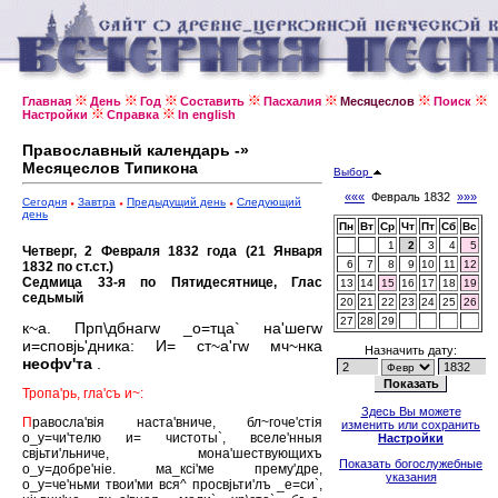
Главная
День
Год
Составить
Пасхалия
Месяцеслов
Поиск
Настройки
Справка
In english
Православный календарь -»
Месяцеслов Типикона
Выбор
«««
Февраль 1832
»»»
Сегодня
Завтра
Предыдущий день
Следующий
день
Пн
Вт
Ср
Чт
Пт
Сб
Вс
1
2
3
4
5
Четверг, 2 Февраля 1832 года (21 Января
6
7
8
9
10
11
12
1832 по ст.ст.)
Седмица 33-я по Пятидесятнице, Глас
13
14
15
16
17
18
19
седьмый
20
21
22
23
24
25
26
27
28
29
к~а. Прп\дбнагw _о=тца` на'шегw
и=сповjь'дника: И= ст~а'гw мч~нка
Назначить дату:
неофv'та
.
Тропа'рь, гла'съ и~:
Здесь Вы можете
П
равосла'вiя наста'вниче, бл~гоче'стiя
изменить или сохранить
о_у=чи'телю и= чистоты`, вселе'нныя
Настройки
свjьти'льниче, мона'шествующихъ
Показать богослужебные
о_у=добре'нiе. ма_ксi'ме прему'дре,
указания
о_у=че'ньми твои'ми вся^ просвjьти'лъ _е=си`,