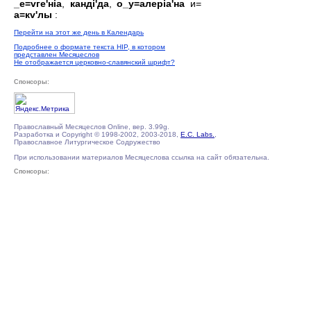
_е=vге'нiа
,
кандi'да
,
о_у=алерiа'на
и=
а=кv'лы
:
Перейти на этот же день в Календарь
Подробнее о формате текста HIP, в котором
представлен Месяцеслов
Не отображается церковно-славянский шрифт?
Спонсоры:
Православный Месяцеслов Online, вер. 3.99g.
Разработка и Copyright © 1998-2002, 2003-2018,
E.C. Labs.
,
Православное Литургическое Содружество
При использовании материалов Месяцеслова ссылка на сайт обязательна.
Спонсоры: