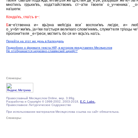
твоея` свы'ше пода'ждь, w\тве'рзи же цр\ствiя дв_е'ри, разрjьши' же ю='зы 
мно'гихъ грjьхw'въ, хода'тайствомъ ст~а'гw твоегw` о_у=ченика`, _о
на'шегw.
Конда'къ, гла'съ в~:
Б
ж~е'ственна и= вjь'рна меfо'дiа вси` воспои'мъ лю'дiе, и= люб
о_у=бл~жи'мъ, jа='кw па'стыря вели'каго слове'нwмъ, служи'теля тр\оцы че'
прогони'теля _е='реси, мо'литъ бо ся w= всjь'хъ на'съ.
Перейти на этот же день в Календарь
Подробнее о формате текста HIP, в котором представлен Месяцеслов
Не отображается церковно-славянский шрифт?
Спонсоры:
Православный Месяцеслов Online, вер. 3.99g.
Разработка и Copyright © 1998-2002, 2003-2018,
E.C. Labs.
,
Православное Литургическое Содружество
При использовании материалов Месяцеслова ссылка на сайт обязательна.
Спонсоры: