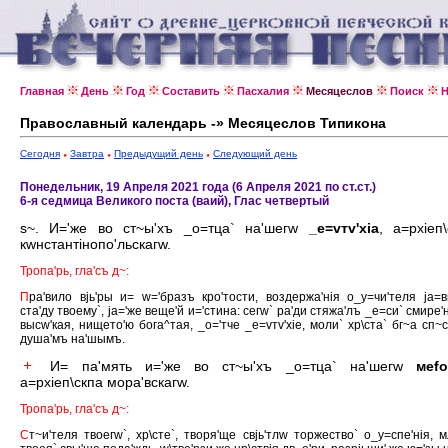
Главная
День
Год
Составить
Пасхалия
Месяцеслов
Поиск
Н
Православный календарь -» Месяцеслов Типикона
Сегодня
Завтра
Предыдущий день
Следующий день
Понедельник, 19 Апреля 2021 года (6 Апреля 2021 по ст.ст.)
6-я седмица Великого поста (ваий), Глас четвертый
s~. И='же во ст~ы'хъ _о=тца` на'шегw
_е=vтv'хiа
, а=рхiеп
кwнстантiнопо'льскагw.
Тропа'рь, гла'съ д~:
П
ра'вило вjь'ры и= w='бразъ кро'тости, воздержа'нiя о_у=чи'теля jа=в
ста'ду твоему`, jа='же веще'й и='стина: сегw` ра'ди стяжа'лъ _е=си` смире'
высw'кая, нището'ю бога^тая, _о='тче _е=vтv'хiе, моли` хр\ста` бг~а сп~с
душа'мъ на'шымъ.
И= па'мять и='же во ст~ы'хъ _о=тца` на'шегw
меfо
а=рхiеп\скпа мора'вскагw.
Тропа'рь, гла'съ д~:
С
т~и'теля твоегw`, хр\сте`, творя'ще свjь'тлw торжество` о_у=спе'нiя, м