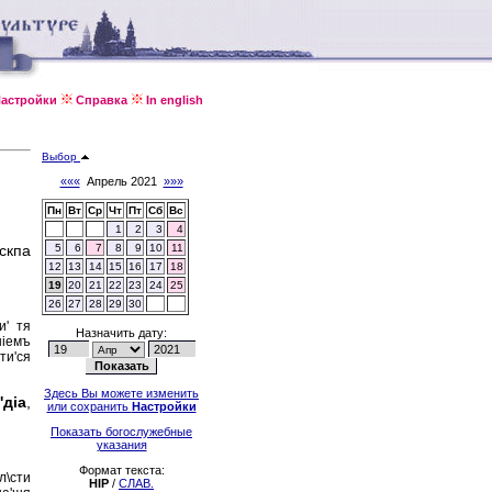
астройки
Справка
In english
Выбор
«««
Апрель 2021
»»»
Пн
Вт
Ср
Чт
Пт
Сб
Вс
1
2
3
4
\скпа
5
6
7
8
9
10
11
12
13
14
15
16
17
18
19
20
21
22
23
24
25
26
27
28
29
30
и' тя
Назначить дату:
нiемъ
ти'ся
Здесь Вы можете изменить
'дiа
,
или сохранить
Настройки
Показать богослужебные
указания
Формат текста:
л\сти
HIP
/
СЛАВ.