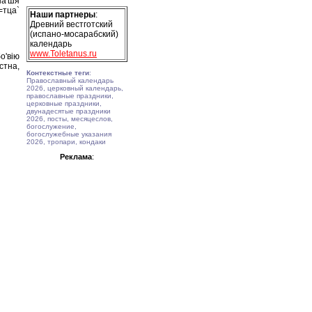
на'шя
=тца`
Наши партнеры
:
Древний вестготский
(испано-мосарабский)
календарь
www.Toletanus.ru
о'вiю
стна,
Контекстные теги
:
Православный календарь
2026, церковный календарь,
православные праздники,
церковные праздники,
двунадесятые праздники
2026, посты, месяцеслов,
богослужение,
богослужебные указания
2026, тропари, кондаки
Реклама
: