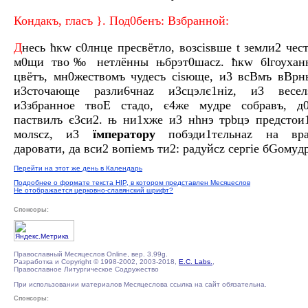
Кондaкъ, глaсъ }. Под0бенъ: Взбрaнной:
Д
нeсь ћкw с0лнце пресвётло, возсіsвше t земли2 чес
м0щи тво‰ нетлённы њбрэт0шасz. ћкw бlгоухaн
цвётъ, мн0жествомъ чудeсъ сіsюще, и3 всBмъ вBр
и3сточaюще разли6чнаz и3сцэлє1ніz, и3 весел
и3збрaнное твоE стaдо, є4же мyдре собрaвъ, д0
пaствилъ є3си2. њ ни1хже и3 нhнэ трbцэ предсто
молsсz, и3
їмперaтору
побэди1тєльнаz на вра
даровaти, да вси2 вопіeмъ ти2: рaдуйсz сeргіе бGомyдр
Перейти на этот же день в Календарь
Подробнее о формате текста HIP, в котором представлен Месяцеслов
Не отображается церковно-славянский шрифт?
Спонсоры:
Православный Месяцеслов Online, вер. 3.99g.
Разработка и Copyright © 1998-2002, 2003-2018,
E.C. Labs.
,
Православное Литургическое Содружество
При использовании материалов Месяцеслова ссылка на сайт обязательна.
Спонсоры: