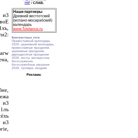
HIP
/
СЛАВ.
Наши партнеры
:
, и3
Древний вестготский
(испано-мосарабский)
твоE
календарь
1хъ,
www.Toletanus.ru
ти2:
Контекстные теги
:
Православный календарь
2026, церковный календарь,
православные праздники,
церковные праздники,
нагw
двунадесятые праздники
2026, посты, месяцеслов,
на,
богослужение,
богослужебные указания
2026, тропари, кондаки
Реклама
:
бне,
eжа
, и3
и1лъ
сёхъ
 и3
гіе,