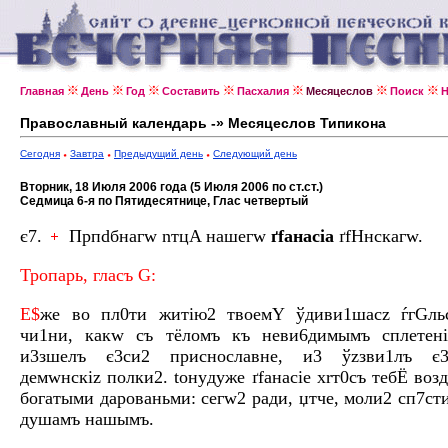
Главная
День
Год
Составить
Пасхалия
Месяцеслов
Поиск
Н
Православный календарь -» Месяцеслов Типикона
Сегодня
Завтра
Предыдущий день
Следующий день
Вторник, 18 Июля 2006 года (5 Июля 2006 по ст.ст.)
Седмица 6-я по Пятидесятнице, Глас четвертый
є7.
Прпdбнагw nтцA нaшегw
ґfанaсіа
ґfHнскагw.
Тропaрь, глaсъ G:
Е$
же во пл0ти житію2 твоемY ўдиви1шасz ѓгGльс
чи1ни, кaкw съ тёломъ къ неви6димымъ сплетeні
и3зшeлъ є3си2 приснослaвне, и3 ўzзви1лъ є3
дeмwнскіz полки2. toнyдуже ґfанaсіе хrт0съ тебЁ воз
богaтыми даровaньми: сегw2 рaди, џтче, моли2 сп7ст
душaмъ нaшымъ.