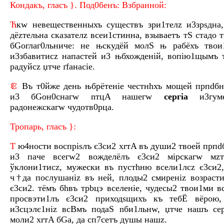
Кондaкъ, глaсъ }. Под0бенъ: Взбрaнной:
Ћ
кw невещeственныхъ сущeствъ зри1телz и3зрsдна
дёzтельна сказaтелz всеи1стинна, взывaетъ тS стaдо 
бGоглаг0льниче: не њскудёй молS њ рабёхъ твои
и3збaвитисz напaстей и3 њбхождeній, вопію1щымъ 
рaдуйсz џтче ґfанaсіе.
Въ т0йже дeнь њбрётеніе честнhхъ мощeй прпdб
и3 бGон0снагw nтцA нaшегw
сeргіа
и3гyме
рaдонежскагw чудотв0рца.
Тропaрь, глaсъ }:
T
ю4ности воспріsлъ є3си2 хrтA въ души2 твоeй прпd
и3 пaче всегw2 вожделёлъ є3си2 мірскaгw мzт
ўклони1тисz, мyжески въ пустhню всели1лсz є3си2
ч†да послушaніz въ нeй, плоды2 смирeніz возраст
є3си2. тёмъ бhвъ трbцэ вселeніе, чудесы2 твои1ми в
просвэти1лъ є3си2 приходsщихъ къ тебЁ вёрою,
и3сцэлє1ніz всBмъ подаS nби1льнw, џтче нaшъ сeр
моли2 хrтA бGа, да сп7сeтъ дyшы нaшz.