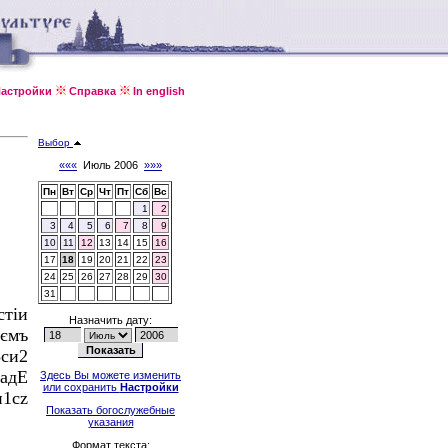
астройки
Справка
In english
Выбор
«««
Июль 2006
»»»
Пн
Вт
Ср
Чт
Пт
Сб
Вс
1
2
3
4
5
6
7
8
9
10
11
12
13
14
15
16
17
18
19
20
21
22
23
24
25
26
27
28
29
30
31
тіи
Назначить дату:
ємъ
си2
дадE
Здесь Вы можете изменить
или сохранить
Настройки
и1сz
Показать богослужебные
указания
Формат текста: