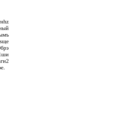
тнhz
ный
нымъ
sще
брэ
и1ши
ги2
е.