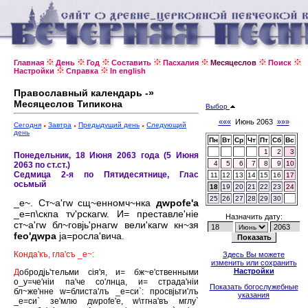
Главная
День
Год
Составить
Пасхалия
Месяцеслов
Поиск
Настройки
Справка
In english
Православный календарь -»
Месяцеслов Типикона
Выбор
«««
Июнь 2063
»»»
Сегодня
Завтра
Предыдущий день
Следующий
день
Пн
Вт
Ср
Чт
Пт
Сб
Вс
1
2
3
Понедельник, 18 Июня 2063 года (5 Июня
4
5
6
7
8
9
10
2063 по ст.ст.)
Седмица 2-я по Пятидесятнице, Глас
11
12
13
14
15
16
17
осьмый
18
19
20
21
22
23
24
25
26
27
28
29
30
_е~. Ст~а'гw сщ~енномч~нка
дwроfе'а
_е=п\скпа тv'рскагw. И= преставле'нiе
Назначить дату:
ст~а'гw бл~говjь'рнагw вели'кагw кн~зя
fео'дwра
jа=росла'вича.
Конда'къ, гла'съ _е~:
Здесь Вы можете
изменить или сохранить
Настройки
Д
обродjь'тельми сiя'я, и= бж~е'ственными
о_у=че'нiи па'че со'лнца, и= страда'нiи
Показать богослужебные
бл~же'нне w=блиста'лъ _е=си`: просвjьти'лъ
указания
_е=си` зе'млю дwроfе'е, w\тгна'въ мглу`