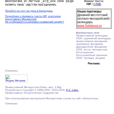
многобо'жiя, и= лю^тыя _е='р_еси. сегw` ра'ди
Формат текста:
HIP
/
СЛАВ.
па'мять твою` свjь'тлw пра'зднуемъ.
Перейти на этот же день в Календарь
Наши партнеры
:
Древний вестготский
Подробнее о формате текста HIP, в котором
(испано-мосарабский)
представлен Месяцеслов
Не отображается церковно-славянский шрифт?
календарь
www.Toletanus.ru
Контекстные теги
:
Православный календарь
2026, церковный календарь,
православные праздники,
церковные праздники,
двунадесятые праздники
2026, посты, месяцеслов,
богослужение,
богослужебные указания
2026, тропари, кондаки
Реклама
:
Спонсоры:
Православный Месяцеслов Online, вер. 3.99g.
Разработка и Copyright © 1998-2002, 2003-2018,
E.C. Labs.
,
Православное Литургическое Содружество
При использовании материалов Месяцеслова ссылка на сайт обязательна.
Спонсоры: