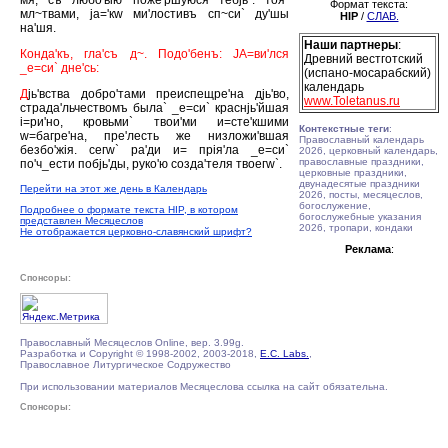
мя, съ любо'вiю поже'ршуюся тебjь`. тоя`
Формат текста:
мл~твами, jа='кw ми'лостивъ сп~си` ду'шы
HIP
/
СЛАВ.
на'шя.
Наши партнеры
:
Конда'къ, гла'съ д~. Подо'бенъ: JА=ви'лся
Древний вестготский
_е=си` дне'сь:
(испано-мосарабский)
календарь
Д
jь'вства добро'тами преиспещре'на дjь'во,
www.Toletanus.ru
страда'льчествомъ была` _е=си` краснjь'йшая
i=ри'но, кровьми` твои'ми и=сте'кшими
Контекстные теги
:
w=багре'на, пре'лесть же низложи'вшая
Православный календарь
безбо'жiя. сегw` ра'ди и= прiя'ла _е=си`
2026, церковный календарь,
православные праздники,
по'ч_ести побjь'ды, руко'ю созда'теля твоегw`.
церковные праздники,
двунадесятые праздники
Перейти на этот же день в Календарь
2026, посты, месяцеслов,
богослужение,
Подробнее о формате текста HIP, в котором
богослужебные указания
представлен Месяцеслов
2026, тропари, кондаки
Не отображается церковно-славянский шрифт?
Реклама
:
Спонсоры:
Православный Месяцеслов Online, вер. 3.99g.
Разработка и Copyright © 1998-2002, 2003-2018,
E.C. Labs.
,
Православное Литургическое Содружество
При использовании материалов Месяцеслова ссылка на сайт обязательна.
Спонсоры: