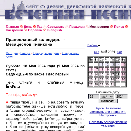
Главная
День
Год
Составить
Пасхалия
Месяцеслов
Поиск
Настройки
Справка
In english
Православный календарь -»
Месяцеслов Типикона
Выбор
«««
Май 2024
»»»
Сегодня
Завтра
Предыдущий день
Следующий
день
Пн
Вт
Ср
Чт
Пт
Сб
Вс
1
2
3
4
5
Суббота, 18 Мая 2024 года (5 Мая 2024 по
6
7
8
9
10
11
12
ст.ст.)
Седмица 2-я по Пасхе, Глас первый
13
14
15
16
17
18
19
20
21
22
23
24
25
26
_е~. Ст~ы'я и= сла'вныя мч~нцы
27
28
29
30
31
i=рi'ны
.
Назначить дату:
Тропа'рь, гла'съ д~:
А='
гница твоя`, i=и~се, i=рi'на, зове'тъ ве'лiимъ
гла'сомъ: тебе` женише` мо'й люблю`, и= тебе`
Здесь Вы можете
и='щущи страда'льчествую, и= сраспина'юся,
изменить или сохранить
и= спогреба'юся кр~ще'нiю твоему`, и=
Настройки
стражду` тебе` ра'ди, jа='кw да ца'рствую въ
Показать богослужебные
тебjь`, и= о_у=мира'ю за тя`, да и= живу` съ
указания
тобо'ю: но jа='кw же'ртву непоро'чную прiими'