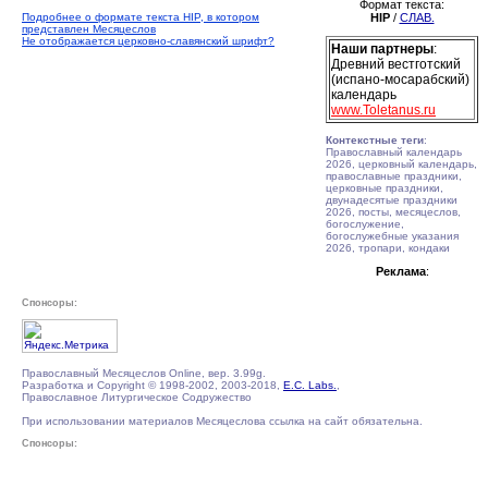
Формат текста:
Подробнее о формате текста HIP, в котором
HIP
/
СЛАВ.
представлен Месяцеслов
Не отображается церковно-славянский шрифт?
Наши партнеры
:
Древний вестготский
(испано-мосарабский)
календарь
www.Toletanus.ru
Контекстные теги
:
Православный календарь
2026, церковный календарь,
православные праздники,
церковные праздники,
двунадесятые праздники
2026, посты, месяцеслов,
богослужение,
богослужебные указания
2026, тропари, кондаки
Реклама
:
Спонсоры:
Православный Месяцеслов Online, вер. 3.99g.
Разработка и Copyright © 1998-2002, 2003-2018,
E.C. Labs.
,
Православное Литургическое Содружество
При использовании материалов Месяцеслова ссылка на сайт обязательна.
Спонсоры: