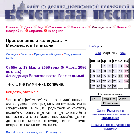
Главная
День
Год
Составить
Пасхалия
Месяцеслов
Поиск
Настройки
Справка
In english
Православный календарь -»
Месяцеслов Типикона
Выбор
«««
Март 2056
»»»
Сегодня
Завтра
Предыдущий день
Следующий
день
Пн
Вт
Ср
Чт
Пт
Сб
Вс
1
2
3
4
5
Суббота, 18 Марта 2056 года (5 Марта 2056
6
7
8
9
10
11
12
по ст.ст.)
4-я седмица Великого поста, Глас седьмый
13
14
15
16
17
18
19
20
21
22
23
24
25
26
_е~. Ст~а'гw мч~нка
ко'нwна
.
27
28
29
30
31
Конда'къ, гла'съ г~:
Назначить дату:
Ч
истото'ю jа='кw а='гг~лъ на земли` пожи'въ,
w\т_ону'дуже собесjь'дникъ а='гг~лwмъ бы'ти
сподо'бился _е=си`, и= роди'тели ко хр\сто'ву
Здесь Вы можете
позна'нiю приве'лъ _е=си`: и= _е=ди'наго бг~а
изменить или сохранить
въ тр\оцjь и=сповjь'давъ, пострада'лъ _е=си`
Настройки
до кро'ве мч~нче ко'нwне, моли` _е=го`
непреста'ннw w= всjь'хъ на'съ.
Показать богослужебные
указания
Перейти на этот же день в Календарь