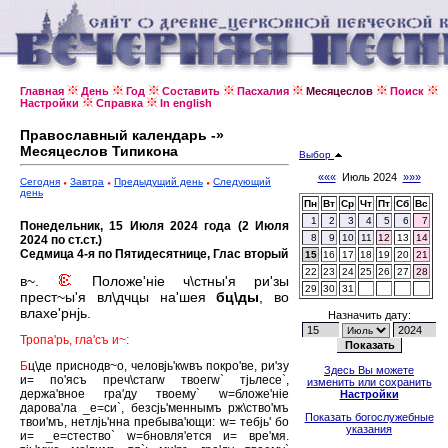
Главная
День
Год
Составить
Пасхалия
Месяцеслов
Поиск
Настройки
Справка
In english
Православный календарь -»
Месяцеслов Типикона
Выбор
«««
Июль 2024
»»»
Сегодня
Завтра
Предыдущий день
Следующий
день
Пн
Вт
Ср
Чт
Пт
Сб
Вс
1
2
3
4
5
6
7
Понедельник, 15 Июля 2024 года (2 Июля
8
9
10
11
12
13
14
2024 по ст.ст.)
Седмица 4-я по Пятидесятнице, Глас вторый
15
16
17
18
19
20
21
22
23
24
25
26
27
28
в~.
Положе'нiе ч\стны'я ри'зы
29
30
31
прест~ы'я вл\дчцы на'шея
бц\ды
, во
влахе'рнjь.
Назначить дату:
Тропа'рь, гла'съ и~:
Б
ц\де приснодв~о, человjь'кwвъ покро'ве, ри'зу
Здесь Вы можете
и= по'ясъ преч\стагw твоегw` тjьлесе`,
изменить или сохранить
держа'вное гра'ду твоему` w=бложе'нiе
Настройки
дарова'ла _е=си`, безсjь'меннымъ рж\ство'мъ
Показать богослужебные
твои'мъ, нетлjь'нна пребыва'ющи: w= тебjь' бо
указания
и= _е=стество` w=бновля'ется и= вре'мя.