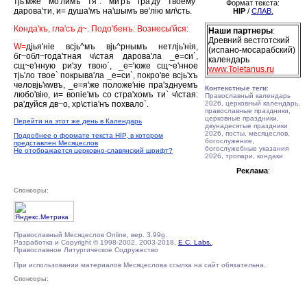
тjь'мже мо'лимъ тя`: ми'ръ гра'ду твоему`
Формат текста:
дарова'ти, и= душа'мъ на'шымъ ве'лiю мл\сть.
HIP
/
СЛАВ.
Конда'къ, гла'съ д~. Подо'бенъ: Вознесы'йся:
Наши партнеры
:
Древний вестготский
W=
дjья'нiе всjь^мъ вjь^рнымъ нетлjь'нiя,
(испано-мосарабский)
бг~обл~года'тная ч\стая дарова'ла _е=си`,
календарь
сщ~е'нную ри'зу твою`, _е='юже сщ~е'нное
www.Toletanus.ru
тjь'ло твое` покрыва'ла _е=си`, покро'ве всjь'хъ
человjь'кwвъ, _е=я'же положе'нiе пра'зднуемъ
Контекстные теги
:
любо'вiю, и= вопiе'мъ со стра'хомъ ти` ч\стая:
Православный календарь
ра'дуйся дв~о, хр\стiа'нъ похвало`.
2026, церковный календарь,
православные праздники,
церковные праздники,
Перейти на этот же день в Календарь
двунадесятые праздники
2026, посты, месяцеслов,
Подробнее о формате текста HIP, в котором
богослужение,
представлен Месяцеслов
богослужебные указания
Не отображается церковно-славянский шрифт?
2026, тропари, кондаки
Реклама
:
Спонсоры:
Православный Месяцеслов Online, вер. 3.99g.
Разработка и Copyright © 1998-2002, 2003-2018,
E.C. Labs.
,
Православное Литургическое Содружество
При использовании материалов Месяцеслова ссылка на сайт обязательна.
Спонсоры: