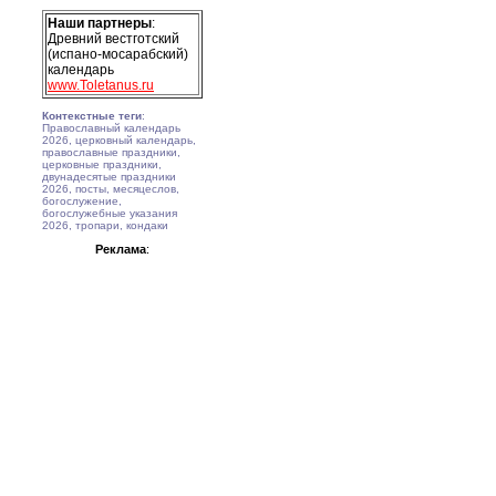
Наши партнеры
:
Древний вестготский
(испано-мосарабский)
календарь
www.Toletanus.ru
Контекстные теги
:
Православный календарь
2026, церковный календарь,
православные праздники,
церковные праздники,
двунадесятые праздники
2026, посты, месяцеслов,
богослужение,
богослужебные указания
2026, тропари, кондаки
Реклама
: