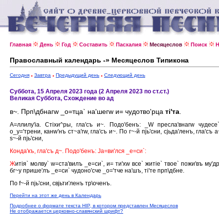
Главная
День
Год
Составить
Пасхалия
Месяцеслов
Поиск
Н
Православный календарь -» Месяцеслов Типикона
Сегодня
Завтра
Предыдущий день
Следующий день
Суббота, 15 Апреля 2023 года (2 Апреля 2023 по ст.ст.)
Великая Суббота, Схождение во ад
в~. Прп\дбнагw _о=тца` на'шегw и= чудотво'рца
тi'та
.
А=ллилу'iа. Стiхи^ры, гла'съ и~. Подо'бенъ: _W пресла'внагw чудесе
о_у='трени, канw'нъ ст~а'гw, гла'съ и~. По г~-й пjь'сни, сjьда'ленъ, гла'съ 
s~-й пjь'сни,
Конда'къ, гла'съ д~. Подо'бенъ: Jа=ви'лся _е=си`:
Ж
итiя` молву` w=ста'вилъ _е=си`, и= ти'хw все` житiе` твое` пожи'въ му'др
бг~у прише'лъ _е=си` чудоно'сче _о='тче на'шъ, тi'те прп\дбне.
По f~-й пjь'сни, свjьти'ленъ тр\оченъ.
Перейти на этот же день в Календарь
Подробнее о формате текста HIP, в котором представлен Месяцеслов
Не отображается церковно-славянский шрифт?