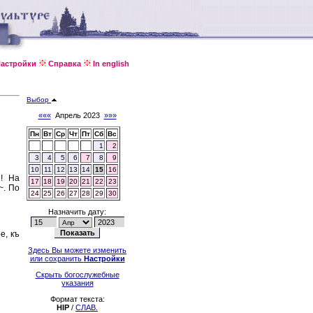
астройки
Справка
In english
Выбор
«««
Апрель 2023
»»»
Пн
Вт
Ср
Чт
Пт
Сб
Вс
1
2
3
4
5
6
7
8
9
10
11
12
13
14
15
16
`! На
17
18
19
20
21
22
23
а~. По
24
25
26
27
28
29
30
Назначить дату:
е, къ
Здесь Вы можете изменить
или сохранить
Настройки
Скрыть богослужебные
указания
Формат текста:
HIP
/
СЛАВ.