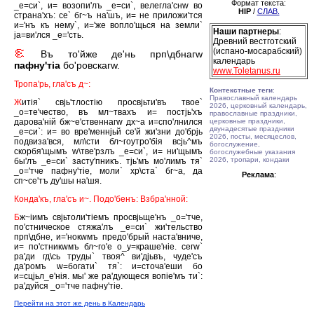
Формат текста:
_е=си`, и= возопи'лъ _е=си`, велегла'снw во
HIP
/
СЛАВ.
страна'хъ: се` бг~ъ на'шъ, и= не приложи'тся
и='нъ къ нему`, и='же вопло'щься на земли`
Наши партнеры
:
jа=ви'лся _е='сть.
Древний вестготский
(испано-мосарабский)
Въ то'йже де'нь прп\дбнагw
календарь
пафну'тiа
бо'ровскагw.
www.Toletanus.ru
Тропа'рь, гла'съ д~:
Контекстные теги
:
Православный календарь
Ж
итiя` свjь'тлостiю просвjьти'въ твое`
2026, церковный календарь,
_о=те'чество, въ мл~твахъ и= постjь'хъ
православные праздники,
дарова'нiй бж~е'ственнагw дх~а и=спо'лнился
церковные праздники,
двунадесятые праздники
_е=си`: и= во вре'меннjьй се'й жи'зни до'брjь
2026, посты, месяцеслов,
подвиза'вся, мл\сти бл~гоутро'бiя всjь^мъ
богослужение,
скорбя'щымъ w\тве'рзлъ _е=си`, и= ни'щымъ
богослужебные указания
2026, тропари, кондаки
бы'лъ _е=си` засту'пникъ. тjь'мъ мо'лимъ тя`
_о='тче пафну'тiе, моли` хр\ста` бг~а, да
Реклама
:
сп~се'тъ ду'шы на'шя.
Конда'къ, гла'съ и~. Подо'бенъ: Взбра'нной:
Б
ж~iимъ свjьтоли'тiемъ просвjьще'нъ _о='тче,
по'стническое стяжа'лъ _е=си` жи'тельство
прп\дбне, и='нокwмъ предо'брый наста'вниче,
и= по'стникwмъ бл~го'е о_у=краше'нiе. сегw`
ра'ди гд\сь труды` твоя^ ви'дjьвъ, чуде'съ
да'ромъ w=богати` тя`: и=сточа'еши бо
и=сцjьл_е'нiя. мы' же ра'дующеся вопiе'мъ ти`:
ра'дуйся _о='тче пафну'тiе.
Перейти на этот же день в Календарь