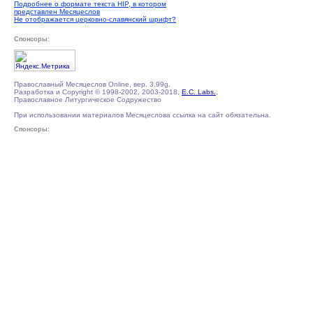
Подробнее о формате текста HIP, в котором
представлен Месяцеслов
Не отображается церковно-славянский шрифт?
Спонсоры:
Православный Месяцеслов Online, вер. 3.99g.
Разработка и Copyright © 1998-2002, 2003-2018,
E.C. Labs.
,
Православное Литургическое Содружество
При использовании материалов Месяцеслова ссылка на сайт обязательна.
Спонсоры: