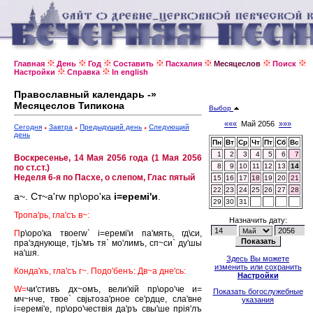
Главная
День
Год
Составить
Пасхалия
Месяцеслов
Поиск
Настройки
Справка
In english
Православный календарь -»
Месяцеслов Типикона
Выбор
«««
Май 2056
»»»
Сегодня
Завтра
Предыдущий день
Следующий
день
Пн
Вт
Ср
Чт
Пт
Сб
Вс
1
2
3
4
5
6
7
Воскресенье, 14 Мая 2056 года (1 Мая 2056
8
9
10
11
12
13
14
по ст.ст.)
Неделя 6-я по Пасхе, о слепом, Глас пятый
15
16
17
18
19
20
21
22
23
24
25
26
27
28
а~. Ст~а'гw пр\оро'ка
i=еремi'и
.
29
30
31
Тропа'рь, гла'съ в~:
Назначить дату:
П
р\оро'ка твоегw` i=еремi'и па'мять, гд\си,
пра'зднующе, тjь'мъ тя` мо'лимъ, сп~си` ду'шы
на'шя.
Здесь Вы можете
изменить или сохранить
Конда'къ, гла'съ г~. Подо'бенъ: Дв~а дне'сь:
Настройки
W=
чи'стивъ дх~омъ, вели'кiй пр\оро'че и=
Показать богослужебные
мч~нче, твое` свjьтоза'рное се'рдце, сла'вне
указания
i=еремi'е, пр\оро'чествiя да'ръ свы'ше прiя'лъ