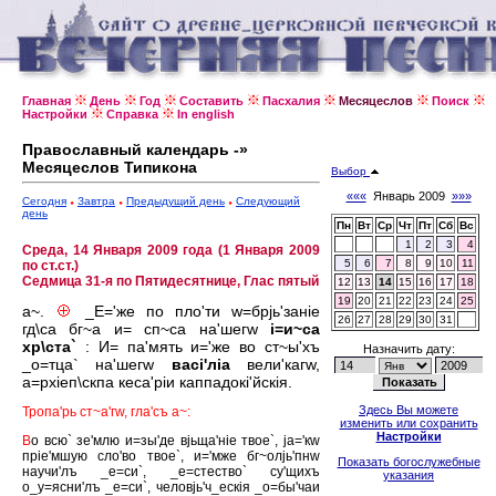
Главная
День
Год
Составить
Пасхалия
Месяцеслов
Поиск
Настройки
Справка
In english
Православный календарь -»
Месяцеслов Типикона
Выбор
«««
Январь 2009
»»»
Сегодня
Завтра
Предыдущий день
Следующий
день
Пн
Вт
Ср
Чт
Пт
Сб
Вс
1
2
3
4
Среда, 14 Января 2009 года (1 Января 2009
5
6
7
8
9
10
11
по ст.ст.)
Седмица 31-я по Пятидесятнице, Глас пятый
12
13
14
15
16
17
18
19
20
21
22
23
24
25
а~.
_Е='же по пло'ти w=брjь'занiе
26
27
28
29
30
31
гд\са бг~а и= сп~са на'шегw
i=и~са
хр\ста`
: И= па'мять и='же во ст~ы'хъ
Назначить дату:
_о=тца` на'шегw
васi'лiа
вели'кагw,
а=рхiеп\скпа кеса'рiи каппадокi'йскiя.
Здесь Вы можете
Тропа'рь ст~а'гw, гла'съ а~:
изменить или сохранить
Настройки
В
о всю` зе'млю и=зы'де вjьща'нiе твое`, jа='кw
прiе'мшую сло'во твое`, и='мже бг~олjь'пнw
Показать богослужебные
научи'лъ _е=си`, _е=стество` су'щихъ
указания
о_у=ясни'лъ _е=си`, человjь'ч_ескiя _о=бы'чаи