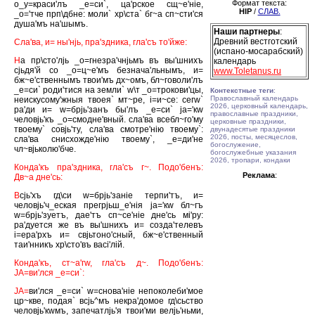
Формат текста:
о_у=краси'лъ _е=си`, ца'рское сщ~е'нiе,
HIP
/
СЛАВ.
_о='тче прп\дбне: моли` хр\ста` бг~а сп~сти'ся
душа'мъ на'шымъ.
Наши партнеры
:
Древний вестготский
Сла'ва, и= ны'нjь, пра'здника, гла'съ то'йже:
(испано-мосарабский)
Н
а пр\сто'лjь _о=гнезра'чнjьмъ въ вы'шнихъ
календарь
сjьдя'й со _о=ц~е'мъ безнача'льнымъ, и=
www.Toletanus.ru
бж~е'ственнымъ твои'мъ дх~омъ, бл~говоли'лъ
_е=си` роди'тися на земли` w\т _о=трокови'цы,
Контекстные теги
:
Православный календарь
неискусому'жныя твоея` мт~ре, i=и~се: сегw`
2026, церковный календарь,
ра'ди и= w=брjь'занъ бы'лъ _е=си` jа='кw
православные праздники,
человjь'къ _о=смодне'вный. сла'ва всебл~го'му
церковные праздники,
твоему` совjь'ту, сла'ва смотре'нiю твоему`:
двунадесятые праздники
2026, посты, месяцеслов,
сла'ва снисхожде'нiю твоему`, _е=ди'не
богослужение,
чл~вjьколю'бче.
богослужебные указания
2026, тропари, кондаки
Конда'къ пра'здника, гла'съ г~. Подо'бенъ:
Реклама
:
Дв~а дне'сь:
В
сjь'хъ гд\си w=брjь'занiе терпи'тъ, и=
человjь'ч_еская прегрjьш_е'нiя jа='кw бл~гъ
w=брjь'зуетъ, дае'тъ сп~се'нiе дне'сь мi'ру:
ра'дуется же въ вы'шнихъ и= созда'телевъ
i=ера'рхъ и= свjьтоно'сный, бж~е'ственный
таи'нникъ хр\сто'въ васi'лiй.
Конда'къ, ст~а'гw, гла'съ д~. Подо'бенъ:
JА=ви'лся _е=си`:
JА=
ви'лся _е=си` w=снова'нiе непоколеби'мое
цр~кве, подая` всjь^мъ некра'домое гд\сьство
человjь'кwмъ, запечатлjь'я твои'ми велjь'ньми,