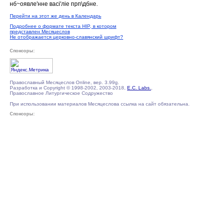
нб~оявле'нне васi'лiе прп\дбне.
Перейти на этот же день в Календарь
Подробнее о формате текста HIP, в котором
представлен Месяцеслов
Не отображается церковно-славянский шрифт?
Спонсоры:
Православный Месяцеслов Online, вер. 3.99g.
Разработка и Copyright © 1998-2002, 2003-2018,
E.C. Labs.
,
Православное Литургическое Содружество
При использовании материалов Месяцеслова ссылка на сайт обязательна.
Спонсоры: