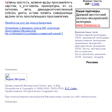
Формат текста:
К
а'мень хр\сто'съ, ка'меня вjь'ры прославля'етъ
HIP
/
СЛАВ.
свjь'тлw, о_у=ч~нкw'въ преизря'дна, и= съ
па'vломъ ве'сь дванадесяточи'сленный
Наши партнеры
:
собо'ръ дне'сь: и='хже па'мять соверша'юще
Древний вестготский
вjь'рнw си'хъ просла'вльшаго прославля'емъ.
(испано-мосарабский)
календарь
Перейти на этот же день в Календарь
www.Toletanus.ru
Подробнее о формате текста HIP, в котором
представлен Месяцеслов
Контекстные теги
:
Не отображается церковно-славянский шрифт?
Православный календарь
2026, церковный календарь,
православные праздники,
церковные праздники,
двунадесятые праздники
2026, посты, месяцеслов,
богослужение,
богослужебные указания
2026, тропари, кондаки
Реклама
:
Спонсоры:
Православный Месяцеслов Online, вер. 3.99g.
Разработка и Copyright © 1998-2002, 2003-2018,
E.C. Labs.
,
Православное Литургическое Содружество
При использовании материалов Месяцеслова ссылка на сайт обязательна.
Спонсоры: