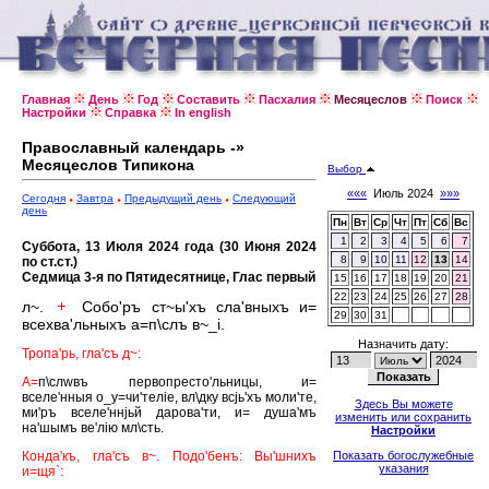
Главная
День
Год
Составить
Пасхалия
Месяцеслов
Поиск
Настройки
Справка
In english
Православный календарь -»
Месяцеслов Типикона
Выбор
«««
Июль 2024
»»»
Сегодня
Завтра
Предыдущий день
Следующий
день
Пн
Вт
Ср
Чт
Пт
Сб
Вс
1
2
3
4
5
6
7
Суббота, 13 Июля 2024 года (30 Июня 2024
8
9
10
11
12
13
14
по ст.ст.)
Седмица 3-я по Пятидесятнице, Глас первый
15
16
17
18
19
20
21
22
23
24
25
26
27
28
л~.
Собо'ръ ст~ы'хъ сла'вныхъ и=
29
30
31
всехва'льныхъ а=п\слъ в~_i.
Назначить дату:
Тропа'рь, гла'съ д~:
А=
п\слwвъ первопресто'льницы, и=
вселе'нныя о_у=чи'телiе, вл\дку всjь'хъ моли'те,
Здесь Вы можете
ми'ръ вселе'ннjьй дарова'ти, и= душа'мъ
изменить или сохранить
на'шымъ ве'лiю мл\сть.
Настройки
Конда'къ, гла'съ в~. Подо'бенъ: Вы'шнихъ
Показать богослужебные
указания
и=щя`: