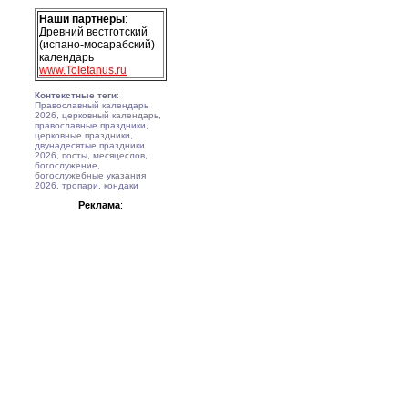
Наши партнеры
:
Древний вестготский
(испано-мосарабский)
календарь
www.Toletanus.ru
Контекстные теги
:
Православный календарь
2026, церковный календарь,
православные праздники,
церковные праздники,
двунадесятые праздники
2026, посты, месяцеслов,
богослужение,
богослужебные указания
2026, тропари, кондаки
Реклама
: