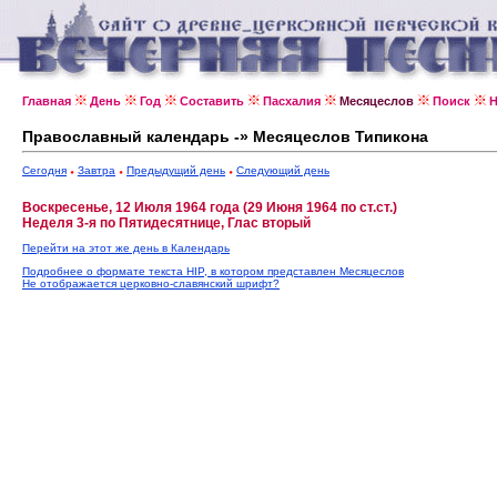
Главная
День
Год
Составить
Пасхалия
Месяцеслов
Поиск
Н
Православный календарь -» Месяцеслов Типикона
Сегодня
Завтра
Предыдущий день
Следующий день
Воскресенье, 12 Июля 1964 года (29 Июня 1964 по ст.ст.)
Неделя 3-я по Пятидесятнице, Глас вторый
Перейти на этот же день в Календарь
Подробнее о формате текста HIP, в котором представлен Месяцеслов
Не отображается церковно-славянский шрифт?