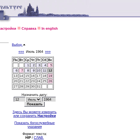
астройки
Справка
In english
Выбор
«««
Июль 1964
»»»
Пн
Вт
Ср
Чт
Пт
Сб
Вс
1
2
3
4
5
6
7
8
9
10
11
12
13
14
15
16
17
18
19
20
21
22
23
24
25
26
27
28
29
30
31
Назначить дату:
Здесь Вы можете изменить
или сохранить
Настройки
Показать богослужебные
указания
Формат текста:
HIP
/
СЛАВ.