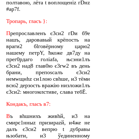
полтaвою, лёта t воплощeніz гDнz
#аp7f.
Тропaрь, глaсъ }:
П
репрослaвленъ є3си2 гDи б9е
нaшъ, даровaвый крёпость на
враги2 бlговёрному царю2
нaшему петрY, ћкоже дв7ду на
прег0рдаго голіafа, њсэни1лъ
є3си2 над8 глав0ю є3гw2 въ дeнь
брaни, препоsсалъ є3си2
немwщнhz си1лою свhше, и3 тёми
всю2 дeрзость врaжію низложи1лъ
є3си2: многомлcтиве, слaва тебЁ.
Кондaкъ, глaсъ в7:
В
ъ вhшнихъ живhй, и3 на
смирє1нныz призирazй, и4же не
дaлъ є3си2 вeпрю t дубрaвы
њзобaти, и3 ўединeнному