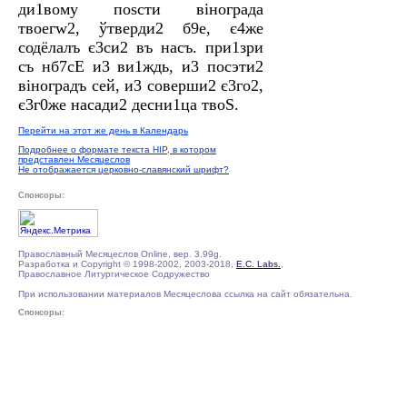
ди1вому поsсти віногрaда
твоегw2, ўтверди2 б9е, є4же
содёлалъ є3си2 въ нaсъ. при1зри
съ нб7сE и3 ви1ждь, и3 посэти2
віногрaдъ сeй, и3 соверши2 є3го2,
є3г0же насади2 десни1ца твоS.
Перейти на этот же день в Календарь
Подробнее о формате текста HIP, в котором
представлен Месяцеслов
Не отображается церковно-славянский шрифт?
Спонсоры:
Православный Месяцеслов Online, вер. 3.99g.
Разработка и Copyright © 1998-2002, 2003-2018,
E.C. Labs.
,
Православное Литургическое Содружество
При использовании материалов Месяцеслова ссылка на сайт обязательна.
Спонсоры: