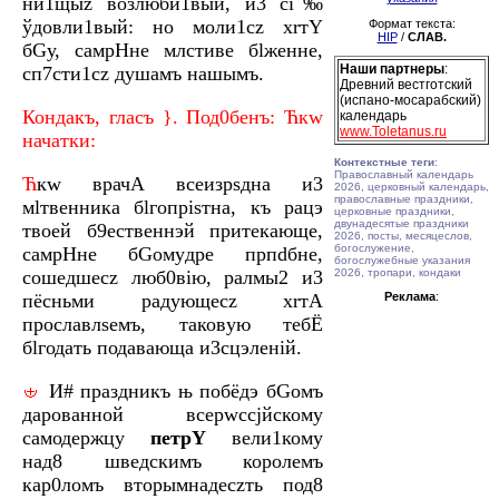
ни1щыz возлюби1вый, и3 сі‰
ўдовли1вый: но моли1сz хrтY
Формат текста:
HIP
/
СЛАВ.
бGу, самpHне млcтиве бlжeнне,
Наши партнеры
:
сп7сти1сz душaмъ нaшымъ.
Древний вестготский
(испано-мосарабский)
Кондaкъ, глaсъ }. Под0бенъ: Ћкw
календарь
www.Toletanus.ru
начaтки:
Контекстные теги
:
Православный календарь
Ћ
кw врачA всеизрsдна и3
2026, церковный календарь,
православные праздники,
мlтвенника бlгопріsтна, къ рaцэ
церковные праздники,
двунадесятые праздники
твоeй б9eственнэй притекaюще,
2026, посты, месяцеслов,
богослужение,
самpHне бGомyдре прпdбне,
богослужебные указания
сошeдшесz люб0вію, pалмы2 и3
2026, тропари, кондаки
пёсньми рaдующесz хrтA
Реклама
:
прославлsемъ, таковyю тебЁ
бlгодaть подавaюща и3сцэлeній.
И# прaздникъ њ побёдэ бGомъ
даровaнной всерwссjйскому
самодeржцу
петрY
вели1кому
над8 швeдскимъ королeмъ
кар0ломъ вторымнaдесzть под8