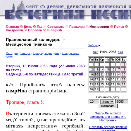
Главная
День
Год
Составить
Пасхалия
Месяцеслов
Поиск
Настройки
Справка
In english
Православный календарь -»
Месяцеслов Типикона
Выбор
«««
Июль 2063
»»»
Сегодня
Завтра
Предыдущий день
Следующий
день
Пн
Вт
Ср
Чт
Пт
Сб
Вс
1
Вторник, 10 Июля 2063 года (27 Июня 2063
2
3
4
5
6
7
8
по ст.ст.)
Седмица 5-я по Пятидесятнице, Глас третий
9
10
11
12
13
14
15
16
17
18
19
20
21
22
к7з. Прпdбнагw nтцA нaшегw
23
24
25
26
27
28
29
самpHна
страннопріи1мца.
30
31
Назначить дату:
Тропaрь, глaсъ }:
В
ъ терпёніи твоeмъ стzжaлъ є3си2
Здесь Вы можете
изменить или сохранить
мздY твою2, џтче препод0бне, въ
Настройки
мlтвахъ непрестaннw терпёвый,
Показать богослужебные
указания