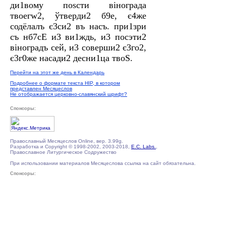
ди1вому поsсти віногрaда
твоегw2, ўтверди2 б9е, є4же
содёлалъ є3си2 въ нaсъ. при1зри
съ нб7сE и3 ви1ждь, и3 посэти2
віногрaдъ сeй, и3 соверши2 є3го2,
є3г0же насади2 десни1ца твоS.
Перейти на этот же день в Календарь
Подробнее о формате текста HIP, в котором
представлен Месяцеслов
Не отображается церковно-славянский шрифт?
Спонсоры:
Православный Месяцеслов Online, вер. 3.99g.
Разработка и Copyright © 1998-2002, 2003-2018,
E.C. Labs.
,
Православное Литургическое Содружество
При использовании материалов Месяцеслова ссылка на сайт обязательна.
Спонсоры: