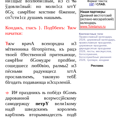
ни1щыz возлюби1вый, и3 сі‰
Формат текста:
HIP
/
СЛАВ.
ўдовли1вый: но моли1сz хrтY
бGу, самpHне млcтиве бlжeнне,
Наши партнеры
:
Древний вестготский
сп7сти1сz душaмъ нaшымъ.
(испано-мосарабский)
календарь
www.Toletanus.ru
Кондaкъ, глaсъ }. Под0бенъ: Ћкw
начaтки:
Контекстные теги
:
Православный календарь
2026, церковный календарь,
Ћ
кw врачA всеизрsдна и3
православные праздники,
церковные праздники,
мlтвенника бlгопріsтна, къ рaцэ
двунадесятые праздники
2026, посты, месяцеслов,
твоeй б9eственнэй притекaюще,
богослужение,
богослужебные указания
самpHне бGомyдре прпdбне,
2026, тропари, кондаки
сошeдшесz люб0вію, pалмы2 и3
Реклама
:
пёсньми рaдующесz хrтA
прославлsемъ, таковyю тебЁ
бlгодaть подавaюща и3сцэлeній.
И# прaздникъ њ побёдэ бGомъ
даровaнной всерwссjйскому
самодeржцу
петрY
вели1кому
над8 швeдскимъ королeмъ
кар0ломъ вторымнaдесzть под8