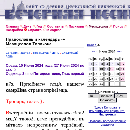
Главная
День
Год
Составить
Пасхалия
Месяцеслов
Поиск
Настройки
Справка
In english
Православный календарь -»
Месяцеслов Типикона
Выбор
«««
Июль 2024
»»»
Сегодня
Завтра
Предыдущий день
Следующий
день
Пн
Вт
Ср
Чт
Пт
Сб
Вс
1
2
3
4
5
6
7
Среда, 10 Июля 2024 года (27 Июня 2024 по
8
9
10
11
12
13
14
ст.ст.)
Седмица 3-я по Пятидесятнице, Глас первый
15
16
17
18
19
20
21
22
23
24
25
26
27
28
к7з. Прпdбнагw nтцA нaшегw
29
30
31
самpHна
страннопріи1мца.
Назначить дату:
Тропaрь, глaсъ }:
Здесь Вы можете
изменить или сохранить
В
ъ терпёніи твоeмъ стzжaлъ є3си2
Настройки
мздY твою2, џтче препод0бне, въ
Показать богослужебные
мlтвахъ непрестaннw терпёвый,
указания