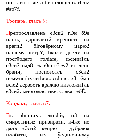
полтaвою, лёта t воплощeніz гDнz
#аp7f.
Тропaрь, глaсъ }:
П
репрослaвленъ є3си2 гDи б9е
нaшъ, даровaвый крёпость на
враги2 бlговёрному царю2
нaшему петрY, ћкоже дв7ду на
прег0рдаго голіafа, њсэни1лъ
є3си2 над8 глав0ю є3гw2 въ дeнь
брaни, препоsсалъ є3си2
немwщнhz си1лою свhше, и3 тёми
всю2 дeрзость врaжію низложи1лъ
є3си2: многомлcтиве, слaва тебЁ.
Кондaкъ, глaсъ в7:
В
ъ вhшнихъ живhй, и3 на
смирє1нныz призирazй, и4же не
дaлъ є3си2 вeпрю t дубрaвы
њзобaти, и3 ўединeнному