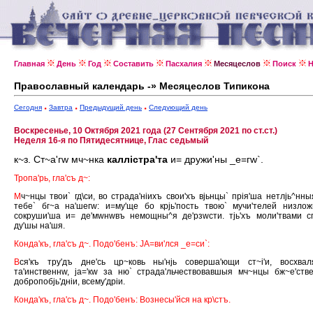
Главная
День
Год
Составить
Пасхалия
Месяцеслов
Поиск
Н
Православный календарь -» Месяцеслов Типикона
Сегодня
Завтра
Предыдущий день
Следующий день
Воскресенье, 10 Октября 2021 года (27 Сентября 2021 по ст.ст.)
Неделя 16-я по Пятидесятнице, Глас седьмый
к~з. Ст~а'гw мч~нка
каллiстра'та
и= дружи'ны _е=гw`.
Тропа'рь, гла'съ д~:
М
ч~нцы твои` гд\си, во страда'нiихъ свои'хъ вjьнцы` прiя'ша нетлjь^нны
тебе` бг~а на'шегw: и=му'ще бо крjь'пость твою` мучи'телей низлож
сокруши'ша и= де'мwнwвъ немощны^я де'рзwсти. тjь'хъ моли'твами с
ду'шы на'шя.
Конда'къ, гла'съ д~. Подо'бенъ: JА=ви'лся _е=си`:
В
ся'къ тру'дъ дне'сь цр~ковь ны'нjь соверша'ющи ст~i'и, восхвал
та'инственнw, jа='кw за ню` страда'льчествовавшыя мч~нцы бж~е'стве
добропобjь'днiи, всему'дрiи.
Конда'къ, гла'съ д~. Подо'бенъ: Вознесы'йся на кр\стъ.