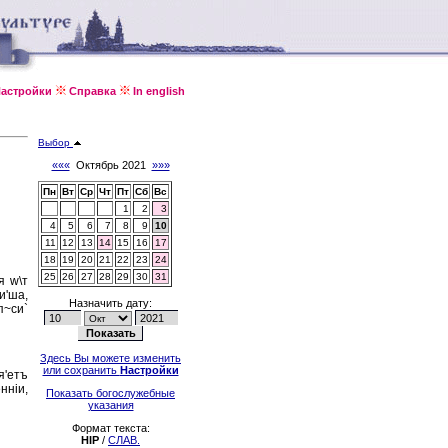
астройки
Справка
In english
Выбор
«««
Октябрь 2021
»»»
Пн
Вт
Ср
Чт
Пт
Сб
Вс
1
2
3
4
5
6
7
8
9
10
11
12
13
14
15
16
17
18
19
20
21
22
23
24
25
26
27
28
29
30
31
я w\т
и'ша,
Назначить дату:
п~си`
Здесь Вы можете изменить
или сохранить
Настройки
я'етъ
ннiи,
Показать богослужебные
указания
Формат текста:
HIP
/
СЛАВ.