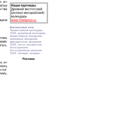
е, w=
ва'шу
Наши партнеры
:
е='же
Древний вестготский
(испано-мосарабский)
календарь
кагw
www.Toletanus.ru
Контекстные теги
:
Православный календарь
2026, церковный календарь,
православные праздники,
игомъ
церковные праздники,
ами:
двунадесятые праздники
2026, посты, месяцеслов,
а'шъ.
богослужение,
богослужебные указания
2026, тропари, кондаки
Реклама
:
е, и=
нiихъ
е=си`
уемъ,