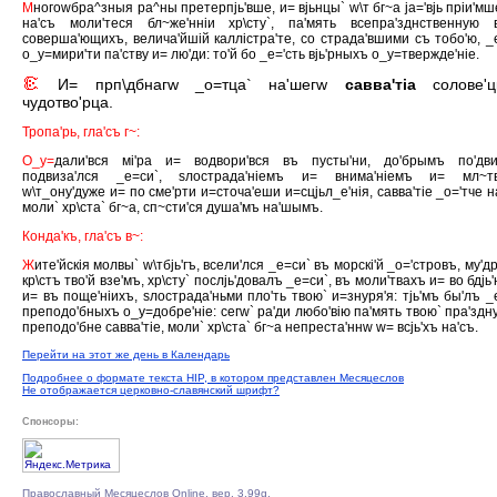
М
ногоwбра^зныя ра^ны претерпjь'вше, и= вjьнцы` w\т бг~а jа='вjь прiи'мш
на'съ моли'теся бл~же'ннiи хр\сту`, па'мять всепра'зднственную 
соверша'ющихъ, велича'йшiй каллiстра'те, со страда'вшими съ тобо'ю, _
о_у=мири'ти па'ству и= лю'ди: то'й бо _е='сть вjь'рныхъ о_у=твержде'нiе.
И= прп\дбнагw _о=тца` на'шегw
савва'тiа
солове'ц
чудотво'рца.
Тропа'рь, гла'съ г~:
О_у=
дали'вся мi'ра и= водвори'вся въ пусты'ни, до'брымъ по'дв
подвиза'лся _е=си`, sлострада'нiемъ и= внима'нiемъ и= мл~тв
w\т_ону'дуже и= по сме'рти и=сточа'еши и=сцjьл_е'нiя, савва'тiе _о='тче н
моли` хр\ста` бг~а, сп~сти'ся душа'мъ на'шымъ.
Конда'къ, гла'съ в~:
Ж
ите'йскiя молвы` w\тбjь'гъ, всели'лся _е=си` въ морскi'й _о='стровъ, му'др
кр\стъ тво'й взе'мъ, хр\сту` послjь'довалъ _е=си`, въ моли'твахъ и= во бдjь'
и= въ поще'нiихъ, sлострада'ньми пло'ть твою` и=знуря'я: тjь'мъ бы'лъ _
преподо'бныхъ о_у=добре'нiе: сегw` ра'ди любо'вiю па'мять твою` пра'здн
преподо'бне савва'тiе, моли` хр\ста` бг~а непреста'ннw w= всjь'хъ на'съ.
Перейти на этот же день в Календарь
Подробнее о формате текста HIP, в котором представлен Месяцеслов
Не отображается церковно-славянский шрифт?
Спонсоры:
Православный Месяцеслов Online, вер. 3.99g.