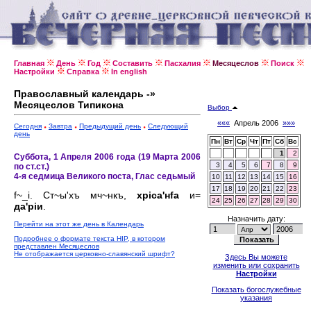
Главная
День
Год
Составить
Пасхалия
Месяцеслов
Поиск
Настройки
Справка
In english
Православный календарь -»
Месяцеслов Типикона
Выбор
«««
Апрель 2006
»»»
Сегодня
Завтра
Предыдущий день
Следующий
день
Пн
Вт
Ср
Чт
Пт
Сб
Вс
1
2
Суббота, 1 Апреля 2006 года (19 Марта 2006
3
4
5
6
7
8
9
по ст.ст.)
4-я седмица Великого поста, Глас седьмый
10
11
12
13
14
15
16
17
18
19
20
21
22
23
f~_i. Ст~ы'хъ мч~нкъ,
хрiса'нfа
и=
24
25
26
27
28
29
30
да'рiи
.
Назначить дату:
Перейти на этот же день в Календарь
Подробнее о формате текста HIP, в котором
представлен Месяцеслов
Не отображается церковно-славянский шрифт?
Здесь Вы можете
изменить или сохранить
Настройки
Показать богослужебные
указания