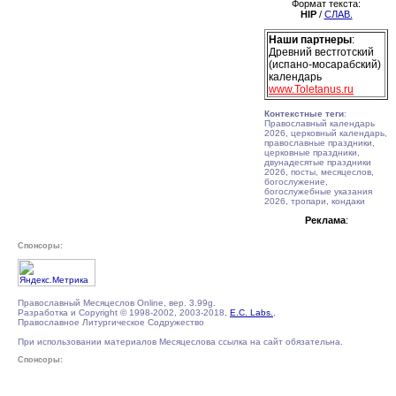
Формат текста:
HIP
/
СЛАВ.
Наши партнеры
:
Древний вестготский
(испано-мосарабский)
календарь
www.Toletanus.ru
Контекстные теги
:
Православный календарь
2026, церковный календарь,
православные праздники,
церковные праздники,
двунадесятые праздники
2026, посты, месяцеслов,
богослужение,
богослужебные указания
2026, тропари, кондаки
Реклама
:
Спонсоры:
Православный Месяцеслов Online, вер. 3.99g.
Разработка и Copyright © 1998-2002, 2003-2018,
E.C. Labs.
,
Православное Литургическое Содружество
При использовании материалов Месяцеслова ссылка на сайт обязательна.
Спонсоры: