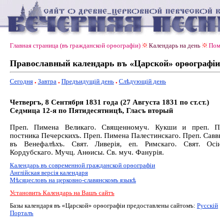
Главная страница (въ гражданской орѳографiи)
Календарь на день
Пом
Православный календарь въ «Царской» орѳографiи
Сегодня
Завтра
Предъидущiй день
Слѣдующiй день
Четвергъ, 8 Сентября 1831 года (27 Августа 1831 по ст.ст.)
Седмица 12-я по Пятидесятницѣ, Гласъ вторый
Преп. Пимена Великаго. Священномуч. Кукши и преп. П
постника Печерскихъ. Преп. Пимена Палестинскаго. Преп. Савв
въ Венефалѣхъ. Свят. Ливерія, еп. Римскаго. Свят. Осі
Кордубскаго. Мучц. Анѳисы. Св. муч. Фанурія.
Календарь въ современной гражданской орѳографiи
Англiйская версiя календаря
Мѣсяцесловъ на церковно-славянскомъ языкѣ
Установить Календарь на Вашъ сайтъ
Базы календаря въ «Царской» орѳографiи предоставлены сайтомъ:
Русскiй
Порталъ