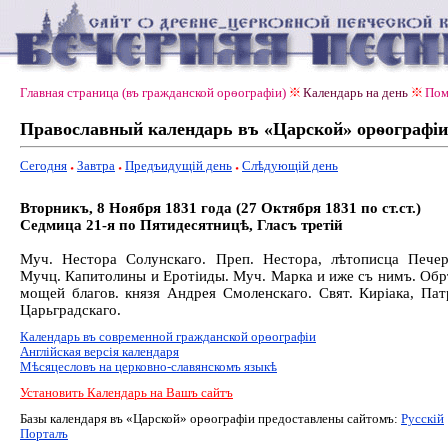
Главная страница (въ гражданской орѳографiи)
Календарь на день
Пом
Православный календарь въ «Царской» орѳографiи
Сегодня
Завтра
Предъидущiй день
Слѣдующiй день
Вторникъ, 8 Ноября 1831 года (27 Октября 1831 по ст.ст.)
Седмица 21-я по Пятидесятницѣ, Гласъ третiй
Муч. Нестора Солунскаго. Преп. Нестора, лѣтописца Печер
Мучц. Капитолины и Еротіиды. Муч. Марка и иже съ нимъ. Обр
мощей благов. князя Андрея Смоленскаго. Свят. Киріака, Пат
Царьградскаго.
Календарь въ современной гражданской орѳографiи
Англiйская версiя календаря
Мѣсяцесловъ на церковно-славянскомъ языкѣ
Установить Календарь на Вашъ сайтъ
Базы календаря въ «Царской» орѳографiи предоставлены сайтомъ:
Русскiй
Порталъ