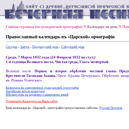
Главная страница (въ гражданской орѳографiи)
Календарь на день
Пом
Православный календарь въ «Царской» орѳографiи
Сегодня
Завтра
Предъидущiй день
Слѣдующiй день
Среда, 7 Марта 1832 года (24 Февраля 1832 по ст.ст.)
1-я седмица Великаго поста, Чистая среда, Гласъ четвертый
Великий пост.
Первое и второе обрѣтеніе честной главы Пред
Крестителя Господня Іоанна.
Преп. Еразма Печерскаго. Обрѣтеніе моще
кн. Романа Угличскаго.
Календарь въ современной гражданской орѳографiи
Англiйская версiя календаря
Мѣсяцесловъ на церковно-славянскомъ языкѣ
Установить Календарь на Вашъ сайтъ
Базы календаря въ «Царской» орѳографiи предоставлены сайтомъ:
Русскiй Порталъ