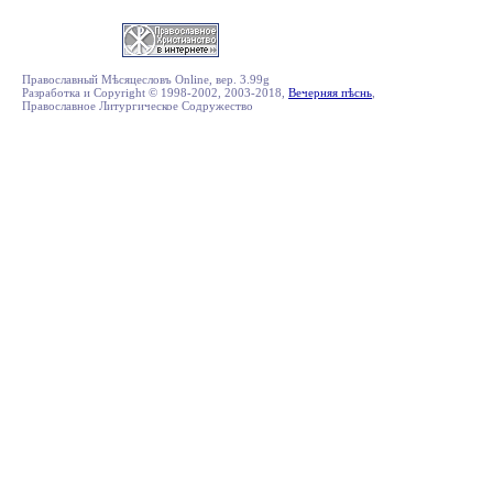
Православный Мѣсяцесловъ Online, вер. 3.99g
Разработка и Copyright © 1998-2002, 2003-2018,
Вечерняя пѣснь
,
Православное Литургическое Содружество