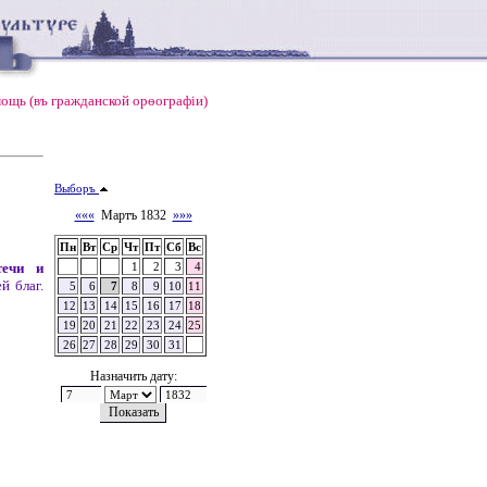
ощь (въ гражданской орѳографiи)
Выборъ
«««
Мартъ 1832
»»»
Пн
Вт
Ср
Чт
Пт
Сб
Вс
течи и
1
2
3
4
й благ.
5
6
7
8
9
10
11
12
13
14
15
16
17
18
19
20
21
22
23
24
25
26
27
28
29
30
31
Назначить дату: