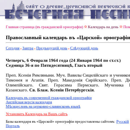
Главная страница (въ гражданской орѳографiи)
Календарь на день
Пом
Православный календарь въ «Царской» орѳографiи
Сегодня
Завтра
Предъидущiй день
Слѣдующiй день
Четвергъ, 6 Февраля 1964 года (24 Января 1964 по ст.ст.)
Седмица 36-я по Пятидесятницѣ, Гласъ вторый
Преп. Ксеніи Римляныни. Муч. Вавилы Сицилійскаго и учеников
Тимоѳея и Агапія. Преп. Македонія Сирійскаго. Преп. Ді
Олимпійскаго. Свят. Герасима Пермскаго. Мученика І
Казанскаго.
Св. Блаж. Ксеніи Петербургскія
.
Календарь въ современной гражданской орѳографiи
Англiйская версiя календаря
Мѣсяцесловъ на церковно-славянскомъ языкѣ
Установить Календарь на Вашъ сайтъ
Базы календаря въ «Царской» орѳографiи предоставлены сайтомъ:
Русскiй
Порталъ