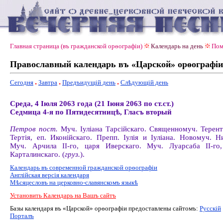
Главная страница (въ гражданской орѳографiи)
Календарь на день
Пом
Православный календарь въ «Царской» орѳографiи
Сегодня
Завтра
Предъидущiй день
Слѣдующiй день
Среда, 4 Іюля 2063 года (21 Іюня 2063 по ст.ст.)
Седмица 4-я по Пятидесятницѣ, Гласъ вторый
Петров пост.
Муч. Іуліана Тарсійскаго. Священномуч. Терент
Тертія, еп. Иконійскаго. Препп. Іулія и Іуліана. Новомуч. Н
Муч. Арчила II-го, царя Иверскаго. Муч. Луарсаба II-го
Карталинскаго. (
груз.
).
Календарь въ современной гражданской орѳографiи
Англiйская версiя календаря
Мѣсяцесловъ на церковно-славянскомъ языкѣ
Установить Календарь на Вашъ сайтъ
Базы календаря въ «Царской» орѳографiи предоставлены сайтомъ:
Русскiй
Порталъ