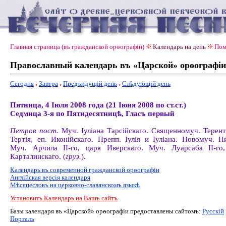
Главная страница (въ гражданской орѳографiи)
Календарь на день
Пом
Православный календарь въ «Царской» орѳографiи
Сегодня
Завтра
Предъидущiй день
Слѣдующiй день
Пятница, 4 Іюля 2008 года (21 Іюня 2008 по ст.ст.)
Седмица 3-я по Пятидесятницѣ, Гласъ первый
Петров пост.
Муч. Іуліана Тарсійскаго. Священномуч. Терент
Тертія, еп. Иконійскаго. Препп. Іулія и Іуліана. Новомуч. Н
Муч. Арчила II-го, царя Иверскаго. Муч. Луарсаба II-го
Карталинскаго. (
груз.
).
Календарь въ современной гражданской орѳографiи
Англiйская версiя календаря
Мѣсяцесловъ на церковно-славянскомъ языкѣ
Установить Календарь на Вашъ сайтъ
Базы календаря въ «Царской» орѳографiи предоставлены сайтомъ:
Русскiй
Порталъ