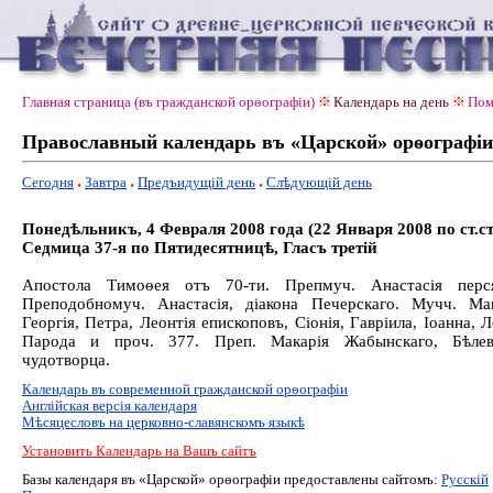
Главная страница (въ гражданской орѳографiи)
Календарь на день
Пом
Православный календарь въ «Царской» орѳографiи
Сегодня
Завтра
Предъидущiй день
Слѣдующiй день
Понедѣльникъ, 4 Февраля 2008 года (22 Января 2008 по ст.ст
Седмица 37-я по Пятидесятницѣ, Гласъ третiй
Апостола Тимоѳея отъ 70-ти. Препмуч. Анастасія перся
Преподобномуч. Анастасія, діакона Печерскаго. Мучч. Ма
Георгія, Петра, Леонтія епископовъ, Сіонія, Гавріила, Іоанна, Л
Парода и проч. 377. Преп. Макарія Жабынскаго, Бѣлевс
чудотворца.
Календарь въ современной гражданской орѳографiи
Англiйская версiя календаря
Мѣсяцесловъ на церковно-славянскомъ языкѣ
Установить Календарь на Вашъ сайтъ
Базы календаря въ «Царской» орѳографiи предоставлены сайтомъ:
Русскiй