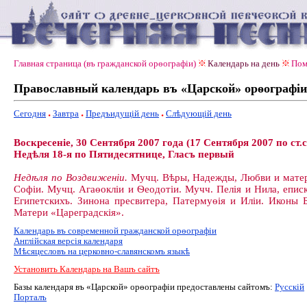
Главная страница (въ гражданской орѳографiи)
Календарь на день
Пом
Православный календарь въ «Царской» орѳографiи
Сегодня
Завтра
Предъидущiй день
Слѣдующiй день
Воскресеніе, 30 Сентября 2007 года (17 Сентября 2007 по ст.с
Недѣля 18-я по Пятидесятнице, Гласъ первый
Недѣля по Воздвиженіи.
Мучц. Вѣры, Надежды, Любви и мате
Софіи. Мучц. Агаѳокліи и Ѳеодотіи. Мучч. Пелія и Нила, епис
Египетскихъ. Зинона пресвитера, Патермуѳія и Иліи. Иконы 
Матери «Цареградскія».
Календарь въ современной гражданской орѳографiи
Англiйская версiя календаря
Мѣсяцесловъ на церковно-славянскомъ языкѣ
Установить Календарь на Вашъ сайтъ
Базы календаря въ «Царской» орѳографiи предоставлены сайтомъ:
Русскiй
Порталъ