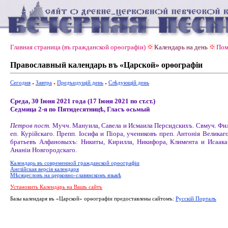
Главная страница (въ гражданской орѳографiи)
Календарь на день
Пом
Православный календарь въ «Царской» орѳографiи
Сегодня
Завтра
Предъидущiй день
Слѣдующiй день
Среда, 30 Іюня 2021 года (17 Іюня 2021 по ст.ст.)
Седмица 2-я по Пятидесятницѣ, Гласъ осьмый
Петров пост.
Мучч. Мануила, Савела и Исмаила Персидскихъ. Свмуч. Фи
еп. Курійскаго. Препп. Іосифа и Піора, учениковъ преп. Антонія Великаго
братьевъ Алфановыхъ: Никиты, Кирилла, Никифора, Климента и Исаака
Ананіи Новгородскаго.
Календарь въ современной гражданской орѳографiи
Англiйская версiя календаря
Мѣсяцесловъ на церковно-славянскомъ языкѣ
Установить Календарь на Вашъ сайтъ
Базы календаря въ «Царской» орѳографiи предоставлены сайтомъ:
Русскiй Порталъ