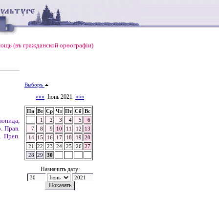
ощь (въ гражданской орѳографiи)
Выборъ
«««
Іюнь 2021
»»»
Пн
Вт
Ср
Чт
Пт
Сб
Вс
лонида,
1
2
3
4
5
6
. Прав.
7
8
9
10
11
12
13
. Преп.
14
15
16
17
18
19
20
21
22
23
24
25
26
27
28
29
30
Назначить дату: