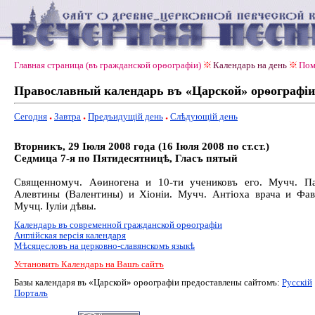
Главная страница (въ гражданской орѳографiи)
Календарь на день
Пом
Православный календарь въ «Царской» орѳографiи
Сегодня
Завтра
Предъидущiй день
Слѣдующiй день
Вторникъ, 29 Іюля 2008 года (16 Іюля 2008 по ст.ст.)
Седмица 7-я по Пятидесятницѣ, Гласъ пятый
Священномуч. Аѳиногена и 10-ти учениковъ его. Мучч. Па
Алевтины (Валентины) и Хіоніи. Мучч. Антіоха врача и Фав
Мучц. Іуліи дѣвы.
Календарь въ современной гражданской орѳографiи
Англiйская версiя календаря
Мѣсяцесловъ на церковно-славянскомъ языкѣ
Установить Календарь на Вашъ сайтъ
Базы календаря въ «Царской» орѳографiи предоставлены сайтомъ:
Русскiй
Порталъ