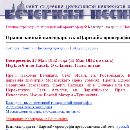
Главная страница (въ гражданской орѳографiи)
Календарь на день
Пом
Православный календарь въ «Царской» орѳографiи
Сегодня
Завтра
Предъидущiй день
Слѣдующiй день
Воскресеніе, 27 Мая 1832 года (15 Мая 1832 по ст.ст.)
Недѣля 6-я по Пасхѣ. О слѣпомъ, Гласъ пятый
Преп. Пахомія Великаго. Свят. Исаіи, еп. Ростовскаго. Б
царевича Димитрія Московскаго (день убіенія). Препп. Ефро
Серапіона Псковскихъ. Препп. Пахомія, иг. и Силуана или Си
Нерехтскихъ. Свят. Ахиллія, еп. Ларисійскаго. Преп. 
Печерскаго. Иконы Божіей Матери «Тупическія».
Календарь въ современной гражданской орѳографiи
Англiйская версiя календаря
Мѣсяцесловъ на церковно-славянскомъ языкѣ
Установить Календарь на Вашъ сайтъ
Базы календаря въ «Царской» орѳографiи предоставлены сайтомъ:
Русскiй