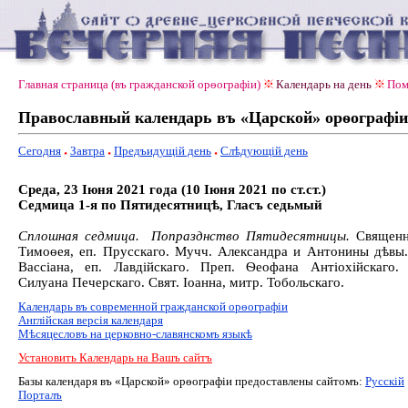
Главная страница (въ гражданской орѳографiи)
Календарь на день
Пом
Православный календарь въ «Царской» орѳографiи
Сегодня
Завтра
Предъидущiй день
Слѣдующiй день
Среда, 23 Іюня 2021 года (10 Іюня 2021 по ст.ст.)
Седмица 1-я по Пятидесятницѣ, Гласъ седьмый
Сплошная седмица.
Попразднство Пятидесятницы.
Священн
Тимоѳея, еп. Прусскаго. Мучч. Александра и Антонины дѣвы.
Вассіана, еп. Лавдійскаго. Преп. Ѳеофана Антіохійскаго.
Силуана Печерскаго. Свят. Іоанна, митр. Тобольскаго.
Календарь въ современной гражданской орѳографiи
Англiйская версiя календаря
Мѣсяцесловъ на церковно-славянскомъ языкѣ
Установить Календарь на Вашъ сайтъ
Базы календаря въ «Царской» орѳографiи предоставлены сайтомъ:
Русскiй
Порталъ