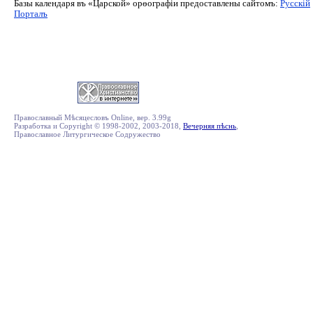
Базы календаря въ «Царской» орѳографiи предоставлены сайтомъ:
Русскiй
Порталъ
Православный Мѣсяцесловъ Online, вер. 3.99g
Разработка и Copyright © 1998-2002, 2003-2018,
Вечерняя пѣснь
,
Православное Литургическое Содружество