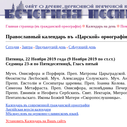
Главная страница (въ гражданской орѳографiи)
Календарь на день
Пом
Православный календарь въ «Царской» орѳографiи
Сегодня
Завтра
Предъидущiй день
Слѣдующiй день
Пятница, 22 Ноября 2019 года (9 Ноября 2019 по ст.ст.)
Седмица 23-я по Пятидесятницѣ, Гласъ пятый
Мучч. Онисифора и Порфирія. Преп. Матроны Царьградской.
Ѳеоктисты Лесбоской. Муч. Александра Солунскаго. Муч. Ан
Препп. Евстоліи и Сосипатры царевны. Преп. Іоанна Колова.
Симеона Метафраста. Преп. Онисифора, исповѣдника Печер
Препп. Евѳимія и Неофита Сербскихъ. Свят. Нектарія, Митро
Пентапольскаго. Иконы Божіей Матери «Скоропослушницы».
Календарь въ современной гражданской орѳографiи
Англiйская версiя календаря
Мѣсяцесловъ на церковно-славянскомъ языкѣ
Установить Календарь на Вашъ сайтъ