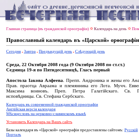
Главная страница (въ гражданской орѳографiи)
Календарь на день
Пом
Православный календарь въ «Царской» орѳографiи
Сегодня
Завтра
Предъидущiй день
Слѣдующiй день
Среда, 22 Октября 2008 года (9 Октября 2008 по ст.ст.)
Седмица 19-я по Пятидесятницѣ, Гласъ первый
Апостола Іакова Алфеева
. Препп. Андроника и жены его Аѳа
Прав. праотца Авраама и племянника его Лота. Мучч. Евве
Максима воиновъ. Преп. Петра Галатійскаго. Св. П
исповѣдницы. Св. Стефана Сербскаго.
Календарь въ современной гражданской орѳографiи
Англiйская версiя календаря
Мѣсяцесловъ на церковно-славянскомъ языкѣ
Установить Календарь на Вашъ сайтъ
Базы календаря въ «Царской» орѳографiи предоставлены сайтомъ:
Русскiй
Порталъ