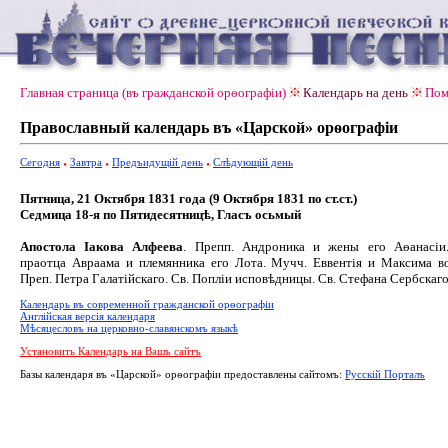
Главная страница (въ гражданской орѳографiи)
Календарь на день
Пом
Православный календарь въ «Царской» орѳографiи
Сегодня
Завтра
Предъидущiй день
Слѣдующiй день
Пятница, 21 Октября 1831 года (9 Октября 1831 по ст.ст.)
Седмица 18-я по Пятидесятницѣ, Гласъ осьмый
Апостола Іакова Алфеева
. Препп. Андроника и жены его Аѳанасіи.
праотца Авраама и племянника его Лота. Мучч. Еввентія и Максима в
Преп. Петра Галатійскаго. Св. Попліи исповѣдницы. Св. Стефана Сербскаго
Календарь въ современной гражданской орѳографiи
Англiйская версiя календаря
Мѣсяцесловъ на церковно-славянскомъ языкѣ
Установить Календарь на Вашъ сайтъ
Базы календаря въ «Царской» орѳографiи предоставлены сайтомъ:
Русскiй Порталъ