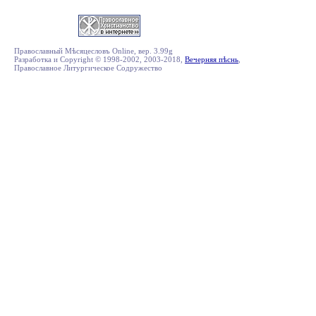
Православный Мѣсяцесловъ Online, вер. 3.99g
Разработка и Copyright © 1998-2002, 2003-2018,
Вечерняя пѣснь
,
Православное Литургическое Содружество