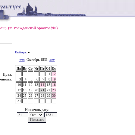
ощь (въ гражданской орѳографiи)
Выборъ
«««
Октябрь 1831
»»»
Пн
Вт
Ср
Чт
Пт
Сб
Вс
 Прав.
1
2
оиновъ.
3
4
5
6
7
8
9
.
10
11
12
13
14
15
16
17
18
19
20
21
22
23
24
25
26
27
28
29
30
31
Назначить дату: