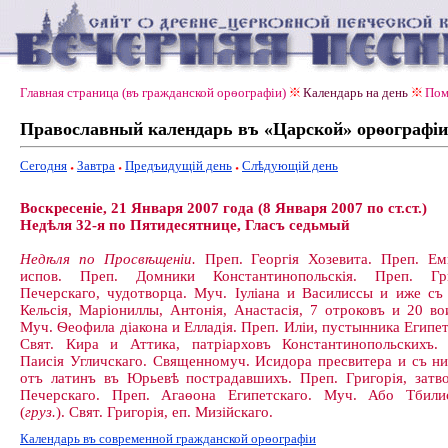
Главная страница (въ гражданской орѳографiи)
Календарь на день
Пом
Православный календарь въ «Царской» орѳографiи
Сегодня
Завтра
Предъидущiй день
Слѣдующiй день
Воскресеніе, 21 Января 2007 года (8 Января 2007 по ст.ст.)
Недѣля 32-я по Пятидесятнице, Гласъ седьмый
Недѣля по Просвѣщеніи.
Преп. Георгія Хозевита. Преп. Ем
испов. Преп. Домники Константинопольскія. Преп. Гри
Печерскаго, чудотворца. Муч. Іуліана и Василиссы и иже съ
Кельсія, Маріониллы, Антонія, Анастасія, 7 отроковъ и 20 во
Муч. Ѳеофила діакона и Елладія. Преп. Иліи, пустынника Египет
Свят. Кира и Аттика, патріарховъ Константинопольскихъ.
Паисія Угличскаго. Священномуч. Исидора пресвитера и съ н
отъ латинъ въ Юрьевѣ пострадавшихъ. Преп. Григорія, затв
Печерскаго. Преп. Агаѳона Египетскаго. Муч. Або Тбили
(
груз.
). Свят. Григорія, еп. Мизійскаго.
Календарь въ современной гражданской орѳографiи