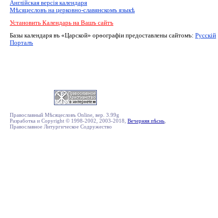
Англiйская версiя календаря
Мѣсяцесловъ на церковно-славянскомъ языкѣ
Установить Календарь на Вашъ сайтъ
Базы календаря въ «Царской» орѳографiи предоставлены сайтомъ:
Русскiй
Порталъ
Православный Мѣсяцесловъ Online, вер. 3.99g
Разработка и Copyright © 1998-2002, 2003-2018,
Вечерняя пѣснь
,
Православное Литургическое Содружество