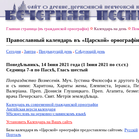
Главная страница (въ гражданской орѳографiи)
Календарь на день
Пом
Православный календарь въ «Царской» орѳографiи
Сегодня
Завтра
Предъидущiй день
Слѣдующiй день
Понедѣльникъ, 14 Іюня 2021 года (1 Іюня 2021 по ст.ст.)
Седмица 7-я по Пасхѣ, Гласъ шестый
Попразднство Вознесенія.
Муч. Іустина Философа и другого І
и съ ними: Харитона, Хариты жены, Елевписта, Іеракса, П
Валеріана. Преп. Діонисія Глушицкаго. Преп. Агапита, безме
врача Печерскаго. Свят. Метрія земледѣльца.
Календарь въ современной гражданской орѳографiи
Англiйская версiя календаря
Мѣсяцесловъ на церковно-славянскомъ языкѣ
Установить Календарь на Вашъ сайтъ
Базы календаря въ «Царской» орѳографiи предоставлены сайтомъ:
Русскiй
Порталъ