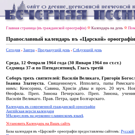
Главная страница (въ гражданской орѳографiи)
Календарь на день
Пом
Православный календарь въ «Царской» орѳографiи
Сегодня
Завтра
Предъидущiй день
Слѣдующiй день
Среда, 12 Февраля 1964 года (30 Января 1964 по ст.ст.)
Седмица 37-я по Пятидесятницѣ, Гласъ третiй
Соборъ трехъ святителей: Василія Великаго, Григорія Богос
Іоанна Златоуста.
Священномуч. Ипполита, папы Римскаго
нимъ: Кенсорина, Савина, Хрисіи дѣвы и проч. 20 муч. Но
Ѳеофила. Преп. Зинона Печерскаго. Преп. Зинона, учени
Василія Великаго. Прав. Петра, царя Болгарскаго.
Календарь въ современной гражданской орѳографiи
Англiйская версiя календаря
Мѣсяцесловъ на церковно-славянскомъ языкѣ
Установить Календарь на Вашъ сайтъ
Базы календаря въ «Царской» орѳографiи предоставлены сайтомъ:
Русскiй