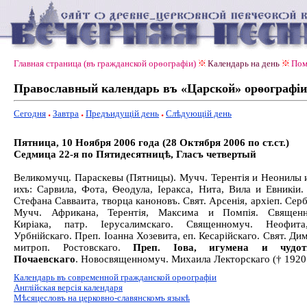
Главная страница (въ гражданской орѳографiи)
Календарь на день
Пом
Православный календарь въ «Царской» орѳографiи
Сегодня
Завтра
Предъидущiй день
Слѣдующiй день
Пятница, 10 Ноября 2006 года (28 Октября 2006 по ст.ст.)
Седмица 22-я по Пятидесятницѣ, Гласъ четвертый
Великомучц. Параскевы (Пятницы). Мучч. Терентія и Неонилы 
ихъ: Сарвила, Фота, Ѳеодула, Іеракса, Нита, Вила и Евникіи.
Стефана Савваита, творца каноновъ. Свят. Арсенія, архіеп. Серб
Мучч. Африкана, Терентія, Максима и Помпія. Священн
Киріака, патр. Іерусалимскаго. Священномуч. Неофита
Урбнійскаго. Преп. Іоанна Хозевита, еп. Кесарійскаго. Свят. Дим
митроп. Ростовскаго.
Преп. Іова, игумена и чудот
Почаевскаго
. Новосвященномуч. Михаила Лекторскаго († 1920 г
Календарь въ современной гражданской орѳографiи
Англiйская версiя календаря
Мѣсяцесловъ на церковно-славянскомъ языкѣ