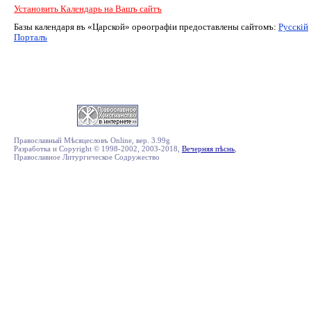
Установить Календарь на Вашъ сайтъ
Базы календаря въ «Царской» орѳографiи предоставлены сайтомъ:
Русскiй
Порталъ
Православный Мѣсяцесловъ Online, вер. 3.99g
Разработка и Copyright © 1998-2002, 2003-2018,
Вечерняя пѣснь
,
Православное Литургическое Содружество