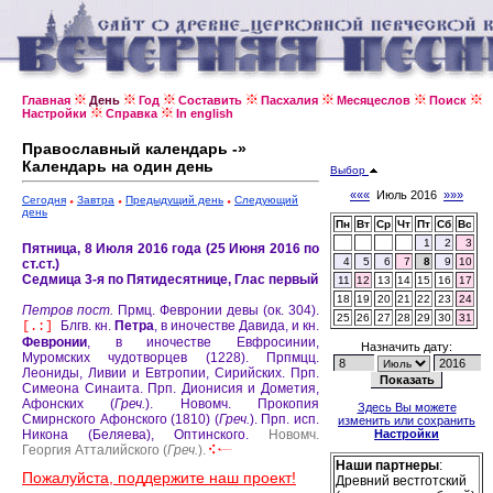
Главная
День
Год
Составить
Пасхалия
Месяцеслов
Поиск
Настройки
Справка
In english
Православный календарь -»
Календарь на один день
Выбор
«««
Июль 2016
»»»
Сегодня
Завтра
Предыдущий день
Следующий
день
Пн
Вт
Ср
Чт
Пт
Сб
Вс
1
2
3
Пятница, 8 Июля 2016 года (25 Июня 2016 по
4
5
6
7
8
9
10
ст.ст.)
Седмица 3-я по Пятидесятнице, Глас первый
11
12
13
14
15
16
17
18
19
20
21
22
23
24
Петров пост.
Прмц. Февронии девы (ок. 304).
25
26
27
28
29
30
31
Блгв. кн.
Петра
, в иночестве Давида, и кн.
[.:]
Февронии
, в иночестве Евфросинии,
Назначить дату:
Муромских чудотворцев (1228).
Прпмцц.
Леониды, Ливии и Евтропии, Сирийских.
Прп.
Симеона Синаита.
Прп. Дионисия и Дометия,
Афонских (
Греч.
).
Новомч. Прокопия
Здесь Вы можете
Смирнского Афонского (1810) (
Греч.
).
Прп. исп.
изменить или сохранить
Никона (Беляева), Оптинского.
Новомч.
Настройки
Георгия Атталийского (
Греч.
).
Наши партнеры
:
Пожалуйста, поддержите наш проект!
Древний вестготский