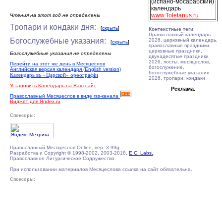
(испано-мосарабский)
календарь
www.Toletanus.ru
Чтения на этот год не определены
Тропари и кондаки дня:
[
скрыть
]
Контекстные теги
:
Православный календарь
Богослужебные указания:
2026, церковный календарь,
[
скрыть
]
православные праздники,
церковные праздники,
Богослужебные указания не определены
двунадесятые праздники
2026, посты, месяцеслов,
Перейти на этот же день в Месяцеслов
богослужение,
Английская версия календаря (English version)
богослужебные указания
Календарь въ «Царской» орѳографiи
2026, тропари, кондаки
Установить Календарь на Ваш сайт
Реклама
:
Православный Месяцеслов в виде rss-канала
Виджет для Яndex.ru
Спонсоры:
Православный Месяцеслов Online, вер. 3.99g.
Разработка и Copyright © 1998-2002, 2003-2018,
E.C. Labs.
,
Православное Литургическое Содружество
При использовании материалов Месяцеслова ссылка на сайт обязательна.
Спонсоры: