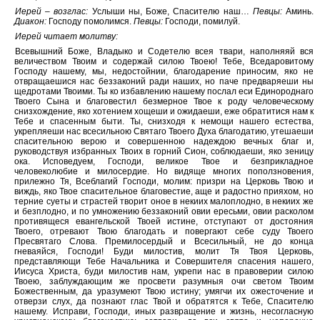
Иерей – возглас:
Услыши ны, Боже, Спасителю наш…
Певцы:
Аминь.
Диакон:
Господу помолимся.
Певцы:
Господи, помилуй.
Иерей читает молитву:
Всевышний Боже, Владыко и Содетелю всея твари, наполняяй вся
величеством Твоим и содержай силою Твоею! Тебе, Вседаровитому
Господу нашему, мы, недостойнии, благодарение приносим, яко не
отвращаешися нас беззаконий ради наших, но паче предваряеши ны
щедротами Твоими. Ты ко избавлению нашему послал еси Единороднаго
Твоего Сына и благовестил безмерное Твое к роду человеческому
снизхождение, яко хотением хощеши и ожидаеши, еже обратитися нам к
Тебе и спасенным быти. Ты, снизходя к немощи нашего естества,
укрепляеши нас всесильною Святаго Твоего Духа благодатию, утешаеши
спасительною верою и совершенною надеждою вечных благ и,
руководствуя избранных Твоих в горний Сион, соблюдаеши, яко зеницу
ока. Исповедуем, Господи, великое Твое и безприкладное
человеколюбие и милосердие. Но видяще многих поползновения,
прилежно Тя, Всеблагий Господи, молим: призри на Церковь Твою и
виждь, яко Твое спасительное благовестие, аще и радостно прияхом, но
терние суеты и страстей творит оное в некиих малоплодно, в некиих же
и безплодно, и по умножению беззаконий овии ересьми, овии расколом
противящеся евангельской Твоей истине, отступают от достояния
Твоего, отревают Твою благодать и повергают себе суду Твоего
Пресвятаго Слова. Премилосердый и Всесильный, не до конца
гневаяйся, Господи! Буди милостив, молит Тя Твоя Церковь,
представляющи Тебе Начальника и Совершителя спасения нашего,
Иисуса Христа, буди милостив нам, укрепи нас в правоверии силою
Твоею, заблуждающим же просвети разумныя очи светом Твоим
Божественным, да уразумеют Твою истину; умягчи их ожесточение и
отверзи слух, да познают глас Твой и обратятся к Тебе, Спасителю
нашему. Исправи, Господи, иных развращение и жизнь, несогласную