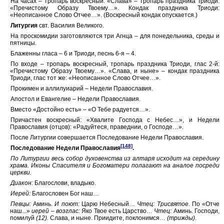
На часах – тропарь воскресный. «Слава» – тропарь праздника Триоди:
«Пречистому Образу Твоему…». Кондак праздника Триоди:
«Неописанное Слово Отчее…». (Воскресный кондак опускается.)
Литургия
свт. Василия Великого.
На проскомидии заготовляются три Агнца – для понедельника, среды и
пятницы.
Блаженны гласа – 6 и Триоди, песнь 6-я – 4.
По входе – тропарь воскресный, тропарь праздника Триоди, глас 2-й:
«Пречистому Образу Твоему…». «Слава, и ныне» – кондак праздника
Триоди, глас тот же: «Неописанное Слово Отчее…».
Прокимен и аллилуиарий – Недели Православия.
Апостол и Евангелие – Недели Православия.
Вместо «Достойно есть» – «О Тебе радуется…».
Причастен воскресный: «Хвалите Господа с Небес…», и Недели
Православия (отцов): «Радуйтеся, праведнии, о Господе…».
После Литургии совершается Последование Недели Православия.
[148]
Последование Недели Православия
.
По Литургии весь собор духовенства из алтаря исходит на середину
храма. Иконы Спасителя и Богоматери полагают на аналое посреди
церкви.
Диакон:
Благослови, владыко.
Иерей:
Благословен Бог наш…
Певцы:
Аминь.
И поют:
Царю Небесный…
Чтец: Трисвятое.
По «Отче
наш...»
иерей – возглас:
Яко Твое есть Царство…
Чтец:
Аминь. Господи,
помилуй
(12).
Слава, и ныне. Приидите, поклонимся…
(трижды)
.