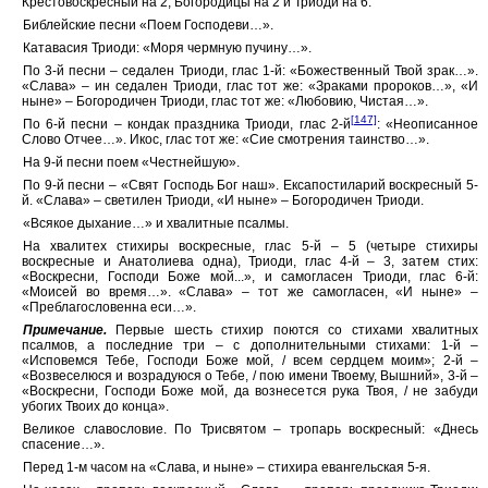
Крестовоскресный на 2, Богородицы на 2 и Триоди на 6.
Библейские песни «Поем Господеви…».
Катавасия Триоди: «Моря чермную пучину…».
По 3-й песни – седален Триоди, глас 1-й: «Божественный Твой зрак…».
«Слава» – ин седален Триоди, глас тот же: «Зраками пророков…», «И
ныне» – Богородичен Триоди, глас тот же: «Любовию, Чистая…».
[147]
По 6-й песни – кондак праздника Триоди, глас 2-й
: «Неописанное
Cлово Отчее…». Икос, глас тот же: «Сие смотрения таинство…».
На 9-й песни поем «Честнейшую».
По 9-й песни – «Свят Господь Бог наш». Ексапостиларий воскресный 5-
й. «Слава» – светилен Триоди, «И ныне» – Богородичен Триоди.
«Всякое дыхание…» и хвалитные псалмы.
На хвалитех стихиры воскресные, глас 5-й – 5 (четыре стихиры
воскресные и Анатолиева одна), Триоди, глас 4-й – 3, затем стих:
«Воскресни, Господи Боже мой...», и самогласен Триоди, глас 6-й:
«Моисей во время…». «Слава» – тот же самогласен, «И ныне» –
«Преблагословенна еси…».
Примечание.
Первые шесть стихир поются со стихами хвалитных
псалмов, а последние три – с дополнительными стихами: 1-й –
«Исповемся Тебе, Господи Боже мой, / всем сердцем моим»; 2-й –
«Возвеселюся и возрадуюся о Тебе, / пою имени Твоему, Вышний», 3-й –
«Воскресни, Господи Боже мой, да вознесется рука Твоя, / не забуди
убогих Твоих до конца».
Великое славословие. По Трисвятом – тропарь воскресный: «Днесь
спасение…».
Перед 1-м часом на «Слава, и ныне» – стихира евангельская 5-я.