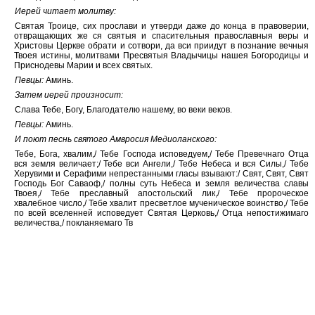
Иерей читает молитву:
Святая Троице, сих прослави и утверди даже до конца в правоверии,
отвращающих же ся святыя и спасительныя православныя веры и
Христовы Церкве обрати и сотвори, да вси приидут в познание вечныя
Твоея истины, молитвами Пресвятыя Владычицы нашея Богородицы и
Приснодевы Марии и всех святых.
Певцы:
Аминь.
Затем иерей произносит:
Слава Тебе, Богу, Благодателю нашему, во веки веков.
Певцы:
Аминь.
И поют песнь святого Амвросия Медиоланского:
Тебе, Бога, хвалим,/ Тебе Господа исповедуем,/ Тебе Превечнаго Отца
вся земля величает;/ Тебе вси Ангели,/ Тебе Небеса и вся Силы,/ Тебе
Херувими и Серафими непрестанными гласы взывают:/ Свят, Свят, Свят
Господь Бог Саваоф,/ полны суть Небеса и земля величества славы
Твоея,/ Тебе преславный апостольский лик,/ Тебе пророческое
хвалебное число,/ Тебе хвалит пресветлое мученическое воинство,/ Тебе
по всей вселенней исповедует Святая Церковь,/ Отца непостижимаго
величества,/ покланяемаго Тв