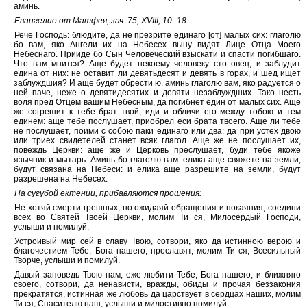
аминь.
Евангелие от Матфея, зач. 75, XVIII, 10–18.
Рече Господь: блюдите, да не презрите единаго [от] малых сих: глаголю
бо вам, яко Ангели их на Небесех выну видят Лице Отца Моего
Небеснаго. Прииде бо Сын Человеческий взыскати и спасти погибшаго.
Что вам мнится? Аще будет некоему человеку сто овец, и заблудит
едина от них: не оставит ли девятьдесят и девять в горах, и шед ищет
заблуждшия? И аще будет обрести ю, аминь глаголю вам, яко радуется о
ней паче, неже о девятидесятих и девяти незаблуждших. Тако несть
воля пред Отцем вашим Небесным, да погибнет един от малых сих. Аще
же согрешит к тебе брат твой, иди и обличи его между тобою и тем
единем: аще тебе послушает, приобрел еси брата твоего. Аще ли тебе
не послушает, поими с собою паки единаго или два: да при устех двою
или триех свидетелей станет всяк глагол. Аще же не послушает их,
повеждь Церкви: аще же и Церковь преслушает, буди тебе якоже
язычник и мытарь. Аминь бо глаголю вам: елика аще свяжете на земли,
будут связана на Небеси: и елика аще разрешите на земли, будут
разрешена на Небесех.
На сугубой ектении, прибавляются прошения:
Не хотяй смерти грешных, но ожидаяй обращения и покаяния, соедини
всех во Святей Твоей Церкви, молим Ти ся, Милосердый Господи,
услыши и помилуй.
Устроивый мир сей в славу Твою, сотвори, яко да истинною верою и
благочестием Тебе, Бога нашего, прославят, молим Ти ся, Всесильный
Творче, услыши и помилуй.
Давый заповедь Твою нам, еже любити Тебе, Бога нашего, и ближняго
своего, сотвори, да ненависти, вражды, обиды и прочая беззакония
прекратятся, истинная же любовь да царствует в сердцах наших, молим
Ти ся, Спасителю наш, услыши и милостивно помилуй.