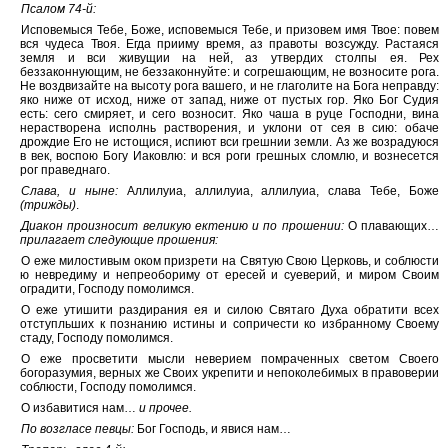
Псалом 74-й:
Исповемыся Тебе, Боже, исповемыся Тебе, и призовем имя Твое: повем
вся чудеса Твоя. Егда прииму время, аз правоты возсужду. Растаяся
земля и вси живущии на ней, аз утвердих столпы ея. Рех
беззаконнующим, не беззаконнуйте: и согрешающим, не возносите рога.
Не воздвизайте на высоту рога вашего, и не глаголите на Бога неправду:
яко ниже от исход, ниже от запад, ниже от пустых гор. Яко Бог Судия
есть: сего смиряет, и сего возносит. Яко чаша в руце Господни, вина
нерастворена исполнь растворения, и уклони от сея в сию: обаче
дрождие Его не истощися, испиют вси грешнии земли. Аз же возрадуюся
в век, воспою Богу Иаковлю: и вся роги грешных сломлю, и вознесется
рог праведнаго.
Слава, и ныне:
Аллилуиа, аллилуиа, аллилуиа, слава Тебе, Боже
(трижды)
.
Диакон произносит великую ектению и по прошении:
О плавающих…
прилагает следующие прошения:
О еже милостивым оком призрети на Святую Свою Церковь, и соблюсти
ю невредиму и непреобориму от ересей и суеверий, и миром Своим
оградити, Господу помолимся.
О еже утишити раздирания ея и силою Святаго Духа обратити всех
отступльших к познанию истины и сопричести ко избранному Своему
стаду, Господу помолимся.
О еже просветити мысли неверием помраченных светом Своего
богоразумия, верных же Своих укрепити и непоколебимых в правоверии
соблюсти, Господу помолимся.
О избавитися нам…
и прочее.
По возгласе певцы:
Бог Господь, и явися нам…