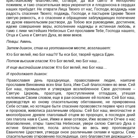
христианскому благочестию; сотвори, да вси свято и непорочно
поживем, и тако спасительная вера укоренится и плодоносна в сердцах
наших пребудет. Не отврати Лица Твоего от нас, Господи, воздаждь нам
радость спасения Твоего; подаждь, Господи, и пастырем Церкве Твоея
святую ревность, и о спасении и обращении заблуждающих попечение
их духом евангельским раствори, да Тобою вси руководими, достигнем,
идеже совершение веры, исполнение надежды и истинная любовь, и
тамо с лики чистейших Небесных Сил прославим Тебе, Господа нашего,
Отца и Сына и Святаго Духа, во веки веков.
Певцы:
Аминь.
Затем диакон, став на уготованном месте, возглашает:
Кто Бог велий, яко Бог наш?// Ты еси Бог, творяй чудеса Един.
Потом высшим гласом:
Кто Бог велий, яко Бог наш…
И еще высочайшим гласом:
Кто Бог велий, яко Бог наш…
И продолжает диакон:
Православия день празднующе, православнии людие, наипаче
прославим Виновника всех благ Бога, Иже Сый благословен во веки. Сей
Бог наш, промышляя и утверждая возлюбленное Свое достояние –
Святую Церковь, праотцев, преступлением отпадших, утешая
неложным Своим словом, еще в раи основание ей положи. Сей Бог наш,
руководствуя ко оному спасительному обетованию, не прикровенна
Себе остави, но хотящее быти спасение провозвести первее чрез отцев
и пророков, живописа различными образы. Сей Бог наш, многочастне и
многообразне древле глаголавый отцем во пророцех, в последок дний
сих глагола нам в Сыне, Имже и веки сотвори, Иже возвести Отчее о нас
благоволение, откры таинства Небесная, увери силою Святаго Духа о
истине благовестия, посла апостолы во весь мир проповедати
Евангелие Царствия, утверди оное различными силами и чудесы. Сему
спасительному откровению последующе, сего благовестия держащеся,–