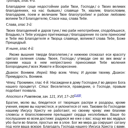
Тропарь, глас 4-й:
Благодарни суще недостойнии раби Твои, Господи,/ о Твоих великих
благодеяниих, на нас бывших,/ славяще Тя, хвалим, благословим,
благодарим, поем и величаем Твое благоутробие/ и рабски любовию
вопием Ти:// Благодетелю, Спасе наш, слава Тебе.
Слава,
глас 3-й:
Твоих благодеяний и даров туне,/ яко раби непотребнии, сподобльшеся,
Владыко,/ к Тебе усердно притекающе,/ благодарение по силе приносим/
и Тебе яко Благодетеля и Творца славяще, вопием:// слава Тебе, Боже
Прещедрый.
И ныне,
глас 4-й:
Якоже вышния тверди благолепие,/ и нижнюю споказал еси красоту
святаго селения славы Твоея, Господи,/ утверди сие во век века/ и
приими наша в нем непрестанно приносимая Тебе моления
Богородицею,// всех Животе и Воскресение.
Диакон:
Вонмем.
Иерей:
Мир всем.
Чтец:
И духови твоему.
Диакон:
Премудрость. Вонмем.
Чтец:
Прокимен, глас 4-й: Насаждени в дому Господни,// во дворех Бога
нашего процветут.
Стих:
Веселитеся, праведнии, о Господе, правым
подобает похвала.
[149]
Апостол к Римляном, зач. 121, XVI, 17–20
.
Братие, молю вы, блюдитеся от творящих распри и раздоры, кроме
учения, емуже вы научистеся, и уклонитеся от них. Таковии бо Господеви
нашему Иисусу Христу не работают, но своему чреву: иже благими
словесы и благословением прельщают сердца незлобивых. Ваше бо
послушание ко всем достиже: радуюся же еже о вас: хощу же вас мудрых
убо быти во благое, простых же в злое. Бог же мира да сокрушит сатану
под ноги ваша вскоре. Благодать Господа нашего Иисуса Христа с вами,