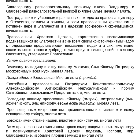
вечная память.
Благоверному равноапостольному великому князю Владимиру и
благоверней равноапостольней великой княгине Ольге, вечная память.
Пострадавшим и убиенным в различных походех за православную веру
и Отечество, вождем и воином, и всем православным христианом, в
истинней вере и благочестии и в надежди воскресения скончавшимся,
вечная память.
Православная Христова Церковь, торжественно воспоминающи
подвизавшихся во благочестии и сие всем своим христоименитым чадом
к подражанию представляющи, восхваляет подвиги и сих, иже ныне,
спасительною верою и добродетелию приуготовляюще себе к вечному
блаженству, утверждают Православие.
Затем диакон возглашает:
Великому господину и отцу нашему Алексию, Святейшему Патриарху
Московскому и всея Руси, многая лета.
Певцы здесь и далее поют:
Многая лета
(трижды).
Святейшим православным Патриархом Константинопольскому,
Александрийскому, Антиохийскому, Иерусалимскому и прочим
Святейшим православным Предстоятелем, многая лета.
Господину нашему преосвященнейшему (
имярек
), митрополиту (
или:
архиепископу,
или:
епископу,
егоже есть область
), многая лета.
Преосвященным митрополитом, архиепископом и епископом и всему
освященному собору, многая лета.
Богохранимей стране нашей, властем и воинству ея, многая лета.
Всем православным христианом, право содержащим спасительную веру
и повинующимся Христовей Церкви, подаждь, Господи, мир,
благоденствие, изобилие плодов земных и многая лета.