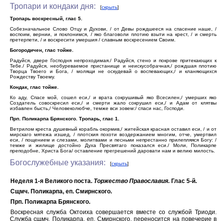
Тропари и кондаки дня:
[
скрыть
]
Тропарь воскресный, глас 5.
Собезначальное Слово Отцу и Духови, / от Девы рождшееся на спасение наше, /
воспоим, вернии, и поклонимся, / яко благоволи плотию взыти на крест, / и смерть
претерпети, / и воскресити умершия / славным воскресением Своим.
Богородичен, глас тойже.
Радуйся, двере Господня непроходимая./ Радуйся, стено и покрове притекающих к
Тебе./ Радуйся, необуреваемое пристанище и неискусобрачная,/ рождшая плотию
Творца Твоего и Бога, / молящи не оскудевай о воспевающих,/ и кланяющихся
Рождеству Твоему.
Кондак, глас тойже.
Ко аду, Спасе мой, сошел еси,/ и врата сокрушивый яко Всесилен,/ умерших яко
Создатель совоскресил еси,/ и смерти жало сокрушил еси,/ и Адам от клятвы
избавлен бысть,/ Человеколюбче, темже вси зовем:/ спаси нас, Господи.
Прп. Поликарпа Брянского. Тропарь, глас 1.
Ветрилом креста душевный корабль окормив,/ житейская красная оставил еси, / и от
мирскаго мятежа изшед, / плотския похоти воздержанием многим, отче, умертвил
еси, / пощением и слезами, молитвами и песньми непрестанно прилепляяся Богу: /
темже и жилище достойно Духа Пресвятаго показался еси./ Моли, Поликарпе
преподобне, Христа Бога/ оставление прегрешений даровати нам и велию милость.
Богослужебные указания:
[
скрыть
]
Неделя 1-я Великого поста.
Торжество Православия.
Глас 5-й.
Сщмч. Поликарпа, еп. Смирнского.
Прп. Поликарпа Брянского.
Воскресная служба Октоиха совершается вместе со службой Триоди.
Служба сщмч. Поликарпа, еп. Смирнского, переносится на повечерие в