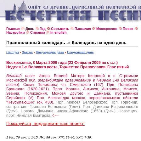
Главная
День
Год
Составить
Пасхалия
Месяцеслов
Поиск
Настройки
Справка
In english
Православный календарь -» Календарь на один день
Сегодня
Завтра
Предыдущий день
Следующий день
Воскресенье, 8 Марта 2009 года (23 Февраля 2009 по ст.ст.)
Неделя 1-я Великого поста, Торжество Православия, Глас пятый
Великий пост.
Иконы Божией Матери Кипрской в с. Стромыни
Московской обл. (
переходящее празднование в Неделю 1-ю Великого
поста
).
Сщмч. Поликарпа, еп. Смирнского (167).
Прп. Поликарпа
Брянского (1620-1621).
Прпп. Иоанна, Антиоха, Антонина, Моисея,
Зевина, Полихрония, Моисея другого и Дамиана, пустынников
Сирийских (V).
Прп. Александра монаха, первоначальника обители
"Неусыпающих" (ок. 430).
Прп. Моисея Белозерского.
Прп. Горгонии,
сестры свт. Григория Богослова (
Греч.
).
Прп. Дамиана Есфигменского
(
Греч.
).
Новомч. Дамиана, инока Афонского (1658) (
Греч.
).
Новосщмч.
прот. Николая Дмитрова.
Пожалуйста, поддержите наш проект!
1 Ин., 76 зач., I, 1-15. Лк., 96 зач., XIX, 29-40; XXII, 7-39.