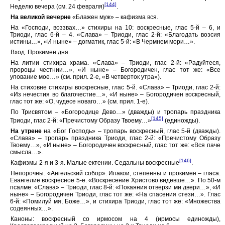
[144]
Неделю вечера (см. 24 февраля)
.
На великой вечерне
«Блажен муж» – кафизма вся.
На «Господи, воззвах…» стихиры на 10: воскресные, глас 5-й – 6, и
Триоди, глас 6-й – 4. «Слава» – Триоди, глас 2-й: «Благодать возсия
истины…», «И ныне» – догматик, глас 5-й: «В Чермнем мори…».
Вход. Прокимен дня.
На литии стихира храма. «Слава» – Триоди, глас 2-й: «Радуйтеся,
пророцы честнии…», «И ныне» – Богородичен, глас тот же: «Все
упование мое…» (см. прил. 2-е, «В четверток утра»).
На стиховне стихиры воскресные, глас 5-й. «Слава» – Триоди, глас 2-й:
«Из нечестия во благочестие…», «И ныне» – Богородичен воскресный,
глас тот же: «О, чудесе новаго…» (см. прил. 1-е).
По Трисвятом – «Богородице Дево…» (дважды) и тропарь праздника
[145]
Триоди, глас 2-й: «Пречистому Образу Твоему…»
(единожды).
На утрене
на «Бог Господь» – тропарь воскресный, глас 5-й (дважды).
«Слава» – тропарь праздника Триоди, глас 2-й: «Пречистому Образу
Твоему…», «И ныне» – Богородичен воскресный, глас тот же: «Вся паче
смысла…».
[146]
Кафизмы 2-я и 3-я. Малые ектении. Седальны воскресные
.
Непорочны. «Ангельский собор». Ипакои, степенны и прокимен – гласа.
Евангелие воскресное 5-е. «Воскресение Христово видевше…». По 50-м
псалме: «Слава» – Триоди, глас 8-й: «Покаяния отверзи ми двери…», «И
ныне» – Богородичен Триоди, глас тот же: «На спасения стези…». Глас
6-й: «Помилуй мя, Боже…», и стихира Триоди, глас тот же: «Множества
содеянных…».
Каноны: воскресный со ирмосом на 4 (ирмосы единожды),