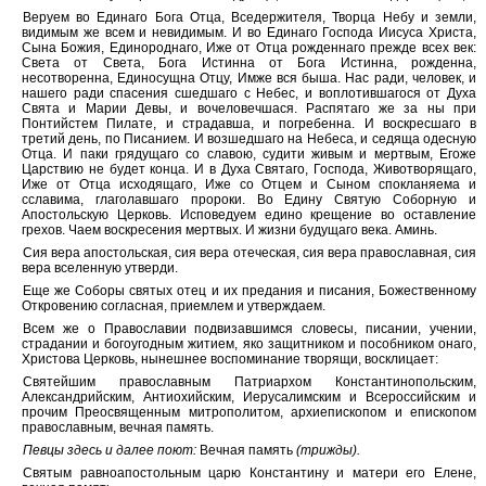
Веруем во Единаго Бога Отца, Вседержителя, Творца Небу и земли,
видимым же всем и невидимым. И во Единаго Господа Иисуса Христа,
Сына Божия, Единороднаго, Иже от Отца рожденнаго прежде всех век:
Света от Света, Бога Истинна от Бога Истинна, рожденна,
несотворенна, Единосущна Отцу, Имже вся быша. Нас ради, человек, и
нашего ради спасения сшедшаго с Небес, и воплотившагося от Духа
Свята и Марии Девы, и вочеловечшася. Распятаго же за ны при
Понтийстем Пилате, и страдавша, и погребенна. И воскресшаго в
третий день, по Писанием. И возшедшаго на Небеса, и седяща одесную
Отца. И паки грядущаго со славою, судити живым и мертвым, Егоже
Царствию не будет конца. И в Духа Святаго, Господа, Животворящаго,
Иже от Отца исходящаго, Иже со Отцем и Сыном спокланяема и
сславима, глаголавшаго пророки. Во Едину Святую Соборную и
Апостольскую Церковь. Исповедуем едино крещение во оставление
грехов. Чаем воскресения мертвых. И жизни будущаго века. Аминь.
Сия вера апостольская, сия вера отеческая, сия вера православная, сия
вера вселенную утверди.
Еще же Соборы святых отец и их предания и писания, Божественному
Откровению согласная, приемлем и утверждаем.
Всем же о Православии подвизавшимся словесы, писании, учении,
страдании и богоугодным житием, яко защитником и пособником онаго,
Христова Церковь, нынешнее воспоминание творящи, восклицает:
Святейшим православным Патриархом Константинопольским,
Александрийским, Антиохийским, Иерусалимским и Всероссийским и
прочим Преосвященным митрополитом, архиепископом и епископом
православным, вечная память.
Певцы здесь и далее поют:
Вечная память
(трижды).
Святым равноапостольным царю Константину и матери его Елене,