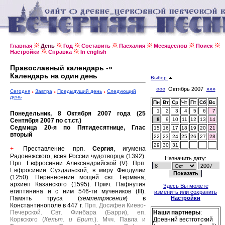
Главная
День
Год
Составить
Пасхалия
Месяцеслов
Поиск
Настройки
Справка
In english
Православный календарь -»
Календарь на один день
Выбор
«««
Октябрь 2007
»»»
Сегодня
Завтра
Предыдущий день
Следующий
день
Пн
Вт
Ср
Чт
Пт
Сб
Вс
1
2
3
4
5
6
7
Понедельник, 8 Октября 2007 года (25
8
9
10
11
12
13
14
Сентября 2007 по ст.ст.)
Седмица 20-я по Пятидесятнице, Глас
15
16
17
18
19
20
21
вторый
22
23
24
25
26
27
28
29
30
31
Преставление прп.
Сергия
, игумена
+
Радонежского, всея России чудотворца (1392).
Назначить дату:
Прп. Евфросинии Александрийской (V).
Прп.
Евфросинии Суздальской, в миру Феодулии
(1250).
Перенесение мощей свт. Германа,
архиеп Казанского (1595).
Прмч. Пафнутия
Здесь Вы можете
египтянина и с ним 546-ти мучеников (III).
изменить или сохранить
Память труса (
землетрясения
) в
Настройки
Константинополе в 447 г.
Прп. Досифеи Киево-
Печерской.
Свт. Финбара (Барри), еп.
Наши партнеры
:
Коркского (
Кельт. и Брит.
).
Мчч. Павла и
Древний вестготский