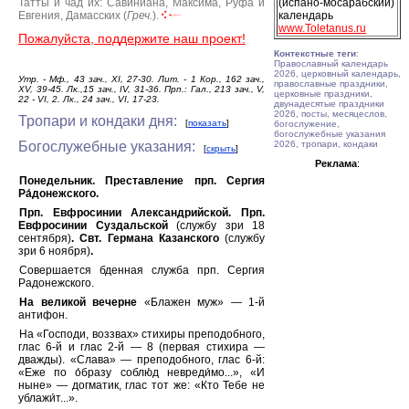
Татты и чад их: Савиниана, Максима, Руфа и
(испано-мосарабский)
Евгения, Дамасских (
Греч.
).
календарь
www.Toletanus.ru
Пожалуйста, поддержите наш проект!
Контекстные теги
:
Православный календарь
2026, церковный календарь,
Утр. - Мф., 43 зач., XI, 27-30. Лит. - 1 Кор., 162 зач.,
православные праздники,
ХV, 39-45. Лк.,15 зач., IV, 31-36. Прп.: Гал., 213 зач., V,
церковные праздники,
22 - VI, 2. Лк., 24 зач., VI, 17-23.
двунадесятые праздники
2026, посты, месяцеслов,
Тропари и кондаки дня:
[
показать
]
богослужение,
богослужебные указания
Богослужебные указания:
2026, тропари, кондаки
[
скрыть
]
Реклама
:
Понедельник. Преставление прп. Сергия
Ра́донежского.
Прп. Евфросинии Александрийской. Прп.
Евфросинии Суздальской
(службу зри 18
сентября)
. Свт. Германа Казанского
(службу
зри 6 ноября)
.
Совершается бденная служба прп. Сергия
Радонежского.
На великой вечерне
«Блажен муж» — 1-й
антифон.
На «Господи, воззвах» стихиры преподобного,
глас 6-й и глас 2-й — 8 (первая стихира —
дважды). «Слава» — преподобного, глас 6-й:
«Еже по о́бразу соблю́д невреди́мо...», «И
ныне» — догматик, глас тот же: «Кто Тебе не
ублажи́т...».