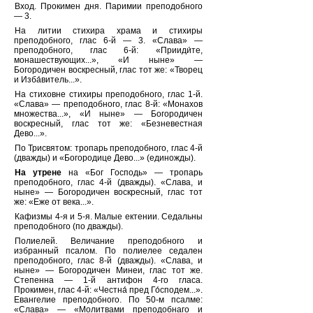
Вход. Прокимен дня. Паримии преподобного
— 3.
На литии стихира храма и стихиры
преподобного, глас 6-й — 3. «Слава» —
преподобного, глас 6-й: «Прииди́те,
монашествующих...», «И ныне» —
Богородичен воскресный, глас тот же: «Творец
и Изба́витель...».
На стиховне стихиры преподобного, глас 1-й.
«Слава» — преподобного, глас 8-й: «Монахов
множества...», «И ныне» — Богородичен
воскресный, глас тот же: «Безневестная
Дево...».
По Трисвятом: тропарь преподобного, глас 4-й
(дважды) и «Богородице Дево...» (единожды).
На утрене
на «Бог Господь» — тропарь
преподобного, глас 4-й (дважды). «Слава, и
ныне» — Богородичен воскресный, глас тот
же: «Еже от века...».
Кафизмы 4-я и 5-я. Малые ектении. Седальны
преподобного (по дважды).
Полиелей. Величание преподобного и
избранный псалом. По полиелее седален
преподобного, глас 8-й (дважды). «Слава, и
ныне» — Богородичен Минеи, глас тот же.
Степенна — 1-й антифон 4-го гласа.
Прокимен, глас 4-й: «Честна́ пред Го́сподем...».
Евангелие преподобного. По 50-м псалме:
«Слава» — «Молитвами преподобнаго и