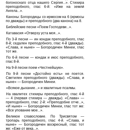
богоноснаго отца нашего Сергия...». Стихира
преподобного, глас 6-й: «Иже на земли́
Ангела...».
Каноны: Богородицы со ирмосом на 6 (ирмосы
по дважды) и преподобного (два канона) на 8.
Библейские песни «Поем Господеви...».
Катавасия «Отверзу уста моя...».
По 3-й песни — ин кондак преподобного, глас
8-й; седален преподобного, глас 4-й (дважды).
«Слава, и ныне» — Богородичен Минеи, глас
тот же.
По 6-й песни — кондак и икос преподобного,
глас 8-й.
На 9-й песни поем «Честнейшую».
По 9-й песни «Достойно есть» не поется.
Светилен преподобного (дважды). «Слава, и
ныне» — Богородичен Минеи.
«Всякое дыхание...» и хвалитные псалмы.
На хвалитех стихиры преподобного, глас 4-й
— 4 (первая стихира — дважды). «Слава» —
преподобного, глас 2-й: «Преподобне отче...»,
«И ныне» — Богородичен Минеи, глас тот же:
«Все упование мое...».
Великое славословие. По Трисвятом —
тропарь преподобного, глас 4-й. «Слава, и
ныне» — Богородичен воскресный, глас тот
же: «Еже от века...».