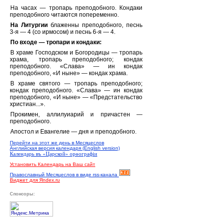
На часах — тропарь преподобного. Кондаки
преподобного читаются попеременно.
На Литургии
блаженны преподобного, песнь
3-я — 4 (со ирмосом) и песнь 6-я — 4.
По входе — тропари и кондаки:
В храме Господском и Богородицы — тропарь
храма, тропарь преподобного; кондак
преподобного. «Слава» — ин кондак
преподобного, «И ныне» — кондак храма.
В храме святого — тропарь преподобного;
кондак преподобного. «Слава» — ин кондак
преподобного, «И ныне» — «Предстательство
христиан...».
Прокимен, аллилуиарий и причастен —
преподобного.
Апостол и Евангелие — дня и преподобного.
Перейти на этот же день в Месяцеслов
Английская версия календаря (English version)
Календарь въ «Царской» орѳографiи
Установить Календарь на Ваш сайт
Православный Месяцеслов в виде rss-канала
Виджет для Яndex.ru
Спонсоры: