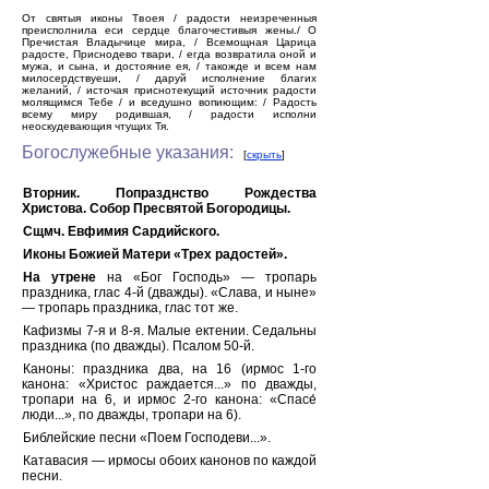
От святыя иконы Твоея / радости неизреченныя
преисполнила еси сердце благочестивыя жены./ О
Пречистая Владычице мира, / Всемощная Царица
радосте, Приснодево твари, / егда возвратила оной и
мужа, и сына, и достояние ея, / такожде и всем нам
милосердствуеши, / даруй исполнение благих
желаний, / источая приснотекущий источник радости
молящимся Тебе / и вседушно вопиющим: / Радость
всему миру родившая, / радости исполни
неоскудевающия чтущих Тя.
Богослужебные указания:
[
скрыть
]
Вторник. Попразднство Рождества
Христова. Собор Пресвятой Богородицы.
Сщмч. Евфимия Сардийского.
Иконы Божией Матери «Трех радостей».
На утрене
на «Бог Господь» — тропарь
праздника, глас 4-й (дважды). «Слава, и ныне»
— тропарь праздника, глас тот же.
Кафизмы 7-я и 8-я. Малые ектении. Седальны
праздника (по дважды). Псалом 50-й.
Каноны: праздника два, на 16 (ирмос 1-го
канона: «Христос раждается...» по дважды,
тропари на 6, и ирмос 2-го канона: «Спасе́
люди...», по дважды, тропари на 6).
Библейские песни «Поем Господеви...».
Катавасия — ирмосы обоих канонов по каждой
песни.