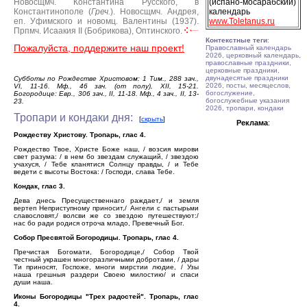
Новосщмч. Константина Русского, в
(испано-мосарабский)
Константинополе (
Греч.
).
Новосщмч. Андрея,
календарь
еп. Уфимского и новомц. Валентины (1937).
www.Toletanus.ru
Прпмч. Исаакия II (Бобрикова), Оптинского.
Контекстные теги
:
Пожалуйста, поддержите наш проект!
Православный календарь
2026, церковный календарь,
православные праздники,
церковные праздники,
двунадесятые праздники
Субботы по Рождестве Христовом: 1 Тим., 288 зач.,
2026, посты, месяцеслов,
VI, 11-16. Мф., 46 зач. (от полу), XII, 15-21.
богослужение,
Богородице: Евр., 306 зач., II, 11-18. Мф., 4 зач., II, 13-
богослужебные указания
23.
2026, тропари, кондаки
Тропари и кондаки дня:
[
скрыть
]
Реклама
:
Рождеству Христову. Тропарь, глас 4.
Рождество Твое, Христе Боже наш, / возсия мирови
свет разума: / в нем бо звездам служащий, / звездою
учахуся, / Тебе кланятися Солнцу правды, / и Тебе
ведети с высоты Востока: / Господи, слава Тебе.
Кондак, глас 3.
Дева днесь Пресущественнаго раждает,/ и земля
вертеп Неприступному приносит,/ Ангели с пастырьми
славословят,/ волсви же со звездою путешествуют:/
нас бо ради родися отроча младо, Превечный Бог.
Собор Пресвятой Богородицы. Тропарь, глас 4.
Пречистая Богомати, Богородице,/ Собор Твой
честный украшен многоразличными добротами, / дары
Ти приносят, Госпоже, многи мирстии людие, / Узы
наша грешныя раздери Своею милостию/ и спаси
души наша.
Иконы Богородицы "Трех радостей". Тропарь, глас
4.