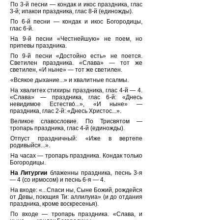
По 3-й песни — кондак и икос праздника, глас
3-й; ипакои праздника, глас 8-й (единожды).
По 6-й песни — кондак и икос Богородицы,
глас 6-й.
На 9-й песни «Честнейшую» не поем, но
припевы праздника.
По 9-й песни «Достойно есть» не поется.
Светилен праздника. «Слава» — тот же
светилен, «И ныне» — тот же светилен.
«Всякое дыхание...» и хвалитные псалмы.
На хвалитех стихиры праздника, глас 4-й — 4.
«Слава» — праздника, глас 6-й: «Днесь
невидимое Естество́...», «И ныне» —
праздника, глас 2-й: «Днесь Христос...».
Великое славословие. По Трисвятом —
тропарь праздника, глас 4-й (единожды).
Отпуст праздничный: «Иже в вертепе
родивыйся...».
На часах — тропарь праздника. Кондак только
Богородицы.
На Литургии
блаженны праздника, песнь 3-я
— 4 (со ирмосом) и песнь 6-я — 4.
На входе: «...Спаси ны, Сыне Божий, рождейся
от Девы, поющия Ти: аллилуиа» (и до отдания
праздника, кроме воскресенья).
По входе — тропарь праздника. «Слава, и