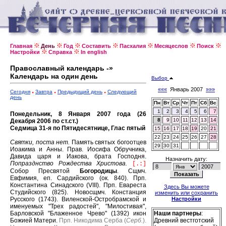
Главная
День
Год
Составить
Пасхалия
Месяцеслов
Поиск
Настройки
Справка
In english
Православный календарь -»
Календарь на один день
Выбор
«««
Январь 2007
»»»
Сегодня
Завтра
Предыдущий день
Следующий
день
Пн
Вт
Ср
Чт
Пт
Сб
Вс
1
2
3
4
5
6
7
Понедельник, 8 Января 2007 года (26
8
9
10
11
12
13
14
Декабря 2006 по ст.ст.)
Седмица 31-я по Пятидесятнице, Глас пятый
15
16
17
18
19
20
21
22
23
24
25
26
27
28
Святки, поста нет.
Память святых богоотцев
29
30
31
Иоакима и Анны.
Прав. Иосифа Обручника,
Давида царя и Иакова, брата Господня.
Назначить дату:
Попразднство Рождества Христова.
[.:]
Собор Пресвятой
Богородицы
.
Сщмч.
Евфимия, еп. Сардийского (ок. 840).
Прп.
Константина Синадского (VIII).
Прп. Евареста
Здесь Вы можете
Студийского (825).
Новосщмч. Констанция
изменить или сохранить
Русского (1743).
Виленской-Остробрамской и
Настройки
именуемых "Трех радостей", "Милостивая",
Барловской "Блаженное Чрево" (1392) икон
Наши партнеры
:
Божией Матери.
Прп. Никодима Серба (
Серб.
).
Древний вестготский