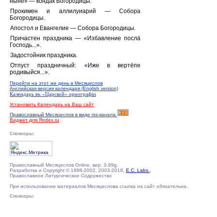
ныне» — кондак Богородицы.
Прокимен и аллилуиарий — Собора
Богородицы.
Апостол и Евангелие — Собора Богородицы.
Причастен праздника — «Избавление посла́
Господь...».
Задостойник праздника.
Отпуст праздничный: «Иже в верте́пе
родивыйся...».
Перейти на этот же день в Месяцеслов
Английская версия календаря (English version)
Календарь въ «Царской» орѳографiи
Установить Календарь на Ваш сайт
Православный Месяцеслов в виде rss-канала
Виджет для Яndex.ru
Спонсоры:
Православный Месяцеслов Online, вер. 3.99g.
Разработка и Copyright © 1998-2002, 2003-2018,
E.C. Labs.
,
Православное Литургическое Содружество
При использовании материалов Месяцеслова ссылка на сайт обязательна.
Спонсоры: