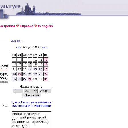
астройки
Справка
In english
Выбор
«««
Август 2008
»»»
Пн
Вт
Ср
Чт
Пт
Сб
Вс
1
2
3
4
5
6
7
8
9
10
 жен
11
12
13
14
15
16
17
[.:]
тура,
18
19
20
21
22
23
24
553).
25
26
27
28
29
30
31
хаила
Назначить дату:
Здесь Вы можете изменить
или сохранить
Настройки
, XIII,
Наши партнеры
:
Древний вестготский
(испано-мосарабский)
календарь