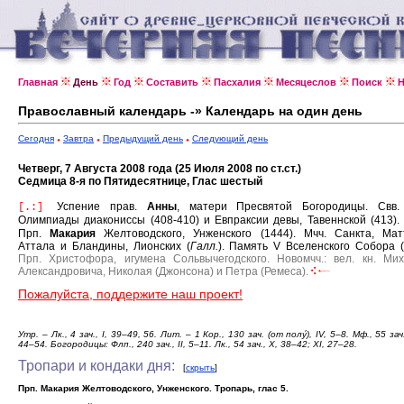
Главная
День
Год
Составить
Пасхалия
Месяцеслов
Поиск
Н
Православный календарь -» Календарь на один день
Сегодня
Завтра
Предыдущий день
Следующий день
Четверг, 7 Августа 2008 года (25 Июля 2008 по ст.ст.)
Седмица 8-я по Пятидесятнице, Глас шестый
Успение прав.
Анны
, матери Пресвятой Богородицы.
Свв.
[.:]
Олимпиады диакониссы (408-410) и Евпраксии девы, Тавеннской (413).
Прп.
Макария
Желтоводского, Унженского (1444).
Мчч. Санкта, Мат
Аттала и Бландины, Лионских (
Галл.
).
Память V Вселенского Собора (
Прп. Христофора, игумена Сольвычегодского.
Новомчч.: вел. кн. Ми
Александровича, Николая (Джонсона) и Петра (Ремеса).
Пожалуйста, поддержите наш проект!
Утр. – Лк., 4 зач., I, 39–49, 56. Лит. – 1 Кор., 130 зач. (от полу́), IV, 5–8. Мф., 55 зач.
44–54. Богородицы: Флп., 240 зач., II, 5–11. Лк., 54 зач., X, 38–42; XI, 27–28.
Тропари и кондаки дня:
[
скрыть
]
Прп. Макария Желтоводского, Унженского. Тропарь, глас 5.