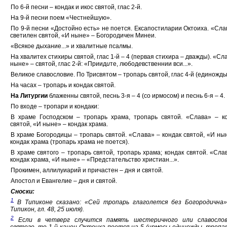
По 6-й песни – кондак и икос святой, глас 2-й.
На 9-й песни поем «Честнейшую».
По 9-й песни «Достойно есть» не поется. Ексапостиларии Октоиха. «Сла
светилен святой, «И ныне» – Богородичен Минеи.
«Всякое дыхание...» и хвалитные псалмы.
На хвалитех стихиры святой, глас 1-й – 4 (первая стихира – дважды). «Сла
ныне» – святой, глас 2-й: «Приид
и
те, любод
е
вственнии вси...».
Великое славословие. По Трисвятом – тропарь святой, глас 4-й (единожды
На часах – тропарь и кондак святой.
На Литургии
блаженны святой, песнь 3-я – 4 (со ирмосом) и песнь 6-я – 4.
По входе – тропари и кондаки:
В храме Господском – тропарь храма, тропарь святой. «Слава» – к
святой, «И ныне» – кондак храма.
В храме Богородицы – тропарь святой. «Слава» – кондак святой, «И ны
кондак храма (тропарь храма не поется).
В храме святого – тропарь святой, тропарь храма; кондак святой. «Сла
кондак храма, «И ныне» – «Предстательство христиан...».
Прокимен, аллилуиарий и причастен – дня и святой.
Апостол и Евангелие – дня и святой.
Сноски:
1
В Типиконе сказано: «Сей тропарь глаголется без Богородична»
Типикон, гл. 48, 25 июля).
2
Если в четверг случится память шестеричного или славослов