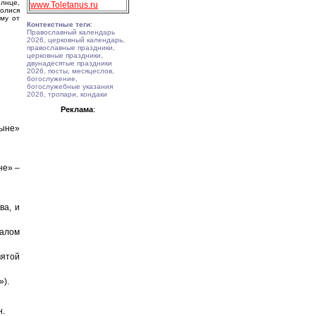
олнце,
www.Toletanus.ru
молися
ему от
Контекстные теги
:
Православный календарь
2026, церковный календарь,
православные праздники,
церковные праздники,
двунадесятые праздники
2026, посты, месяцеслов,
богослужение,
богослужебные указания
2026, тропари, кондаки
Реклама
:
ныне»
не» –
ва, и
салом
вятой
»).
н.