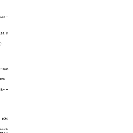
ва» –
ва, и
).
ондак
не» –
ва» –
 (см.
ного