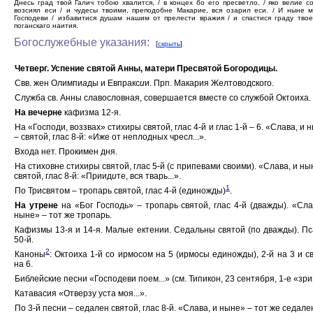
Днесь град твой Галич тобою хвалится, / в концех бо его пресветло, / яко велие с
возсиял еси / и чудесы твоими, преподобне Макарие, вся озарил еси. / И ныне 
Господеви / избавитися душам нашим от прелести вражия / и спастися граду тво
поганскаго наития.
Богослужебные указания:
[
скрыть
]
Четверг. Успение святой Анны, матери Пресвятой Богородицы.
Свв. жен Олимпи
а
ды и Евпракс
и
и. Прп. Макария Желтоводского.
Служба св. Анны славословная, совершается вместе со службой Октоиха.
На вечерне
кафизма 12-я.
На «Господи, воззвах» стихиры святой, глас 4-й и глас 1-й – 6. «Слава, и 
– святой, глас 8-й: «Иже от неплодных чресл...».
Входа нет. Прокимен дня.
На стиховне стихиры святой, глас 5-й (с припевами своими). «Слава, и ны
святой, глас 8-й: «Приид
и
те, вся тварь...».
1
По Трисвятом – тропарь святой, глас 4-й (единожды)
.
На утрене
на «Бог Господь» – тропарь святой, глас 4-й (дважды). «Сла
ныне» – тот же тропарь.
Кафизмы 13-я и 14-я. Малые ектении. Седальны святой (по дважды). П
50-й.
2
Каноны
: Октоиха 1-й со ирмосом на 5 (ирмосы единожды), 2-й на 3 и с
на 6.
Библейские песни «Господеви поем...» (см. Типикон, 23 сентября, 1-е «зри
Катавасия «Отверзу уста моя...».
По 3-й песни – седален святой, глас 8-й. «Слава, и ныне» – тот же седале