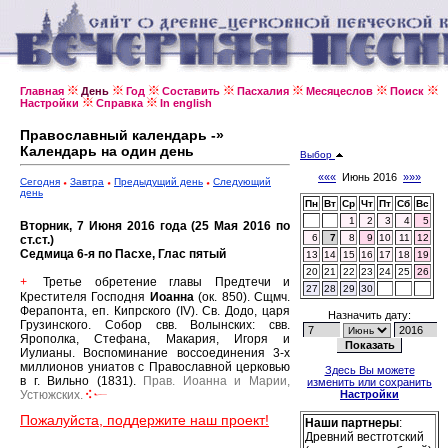
Главная
День
Год
Составить
Пасхалия
Месяцеслов
Поиск
Настройки
Справка
In english
Православный календарь -»
Календарь на один день
Выбор
«««
Июнь 2016
»»»
Сегодня
Завтра
Предыдущий день
Следующий
день
Пн
Вт
Ср
Чт
Пт
Сб
Вс
1
2
3
4
5
Вторник, 7 Июня 2016 года (25 Мая 2016 по
6
7
8
9
10
11
12
ст.ст.)
Седмица 6-я по Пасхе, Глас пятый
13
14
15
16
17
18
19
20
21
22
23
24
25
26
Третье обретение главы Предтечи и
+
27
28
29
30
Крестителя Господня
Иоанна
(ок. 850).
Сщмч.
Ферапонта, еп. Кипрского (IV).
Св. Додо, царя
Назначить дату:
Грузинского.
Собор свв. Волынских: свв.
Ярополка, Стефана, Макария, Игоря и
Иулианы.
Воспоминание воссоединения 3-х
миллионов униатов с Православной церковью
Здесь Вы можете
в г. Вильно (1831).
Прав. Иоанна и Марии,
изменить или сохранить
Устюжских.
Настройки
Пожалуйста, поддержите наш проект!
Наши партнеры
:
Древний вестготский