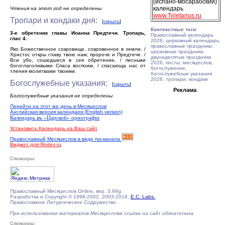
(испано-мосарабский)
календарь
Чтения на этот год не определены
www.Toletanus.ru
Тропари и кондаки дня:
[
скрыть
]
Контекстные теги
:
3-е обретение главы Иоанна Предтечи. Тропарь,
Православный календарь
глас 4.
2026, церковный календарь,
православные праздники,
Яко Божественное сокровище, сокровенное в земли, /
церковные праздники,
Христос откры главу твою нам, пророче и Предтече. /
двунадесятые праздники
Вси убо, сошедшеся в сея обретение, / песньми
2026, посты, месяцеслов,
богоглаголивыми Спаса воспоим, / спасающа нас от
богослужение,
тления молитвами твоими.
богослужебные указания
2026, тропари, кондаки
Богослужебные указания:
[
скрыть
]
Реклама
:
Богослужебные указания не определены
Перейти на этот же день в Месяцеслов
Английская версия календаря (English version)
Календарь въ «Царской» орѳографiи
Установить Календарь на Ваш сайт
Православный Месяцеслов в виде rss-канала
Виджет для Яndex.ru
Спонсоры:
Православный Месяцеслов Online, вер. 3.99g.
Разработка и Copyright © 1998-2002, 2003-2018,
E.C. Labs.
,
Православное Литургическое Содружество
При использовании материалов Месяцеслова ссылка на сайт обязательна.
Спонсоры: