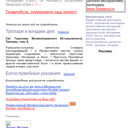
Липидиако (
Галл.)
.
св. Неофита, затворника
(испано-мосарабский)
Кипрского (
Греч.
).
календарь
www.Toletanus.ru
Пожалуйста, поддержите наш проект!
Контекстные теги
:
Православный календарь
2026, церковный календарь,
Чтения на этот год не определены
православные праздники,
церковные праздники,
Тропари и кондаки дня:
[
скрыть
]
двунадесятые праздники
2026, посты, месяцеслов,
Свт. Герасима Великопермского (Устьвымского).
богослужение,
Тропарь, глас 8.
богослужебные указания
2026, тропари, кондаки
Равноапостольному святителю Стефану
наследовавший / и Православия светом страну
Реклама
:
Зырянскую озарившии, / святителие Христовы
Герасиме, Питириме и Ионо, / Престолу Пресвятыя
Троицы ныне предстояще, / молитеся пастве вашей от
врагов ненаветованней быти / и всем православным
людем в мире спастися.
Богослужебные указания:
[
скрыть
]
Богослужебные указания не определены
Перейти на этот же день в Месяцеслов
Английская версия календаря (English version)
Календарь въ «Царской» орѳографiи
Установить Календарь на Ваш сайт
Православный Месяцеслов в виде rss-канала
Виджет для Яndex.ru
Спонсоры: