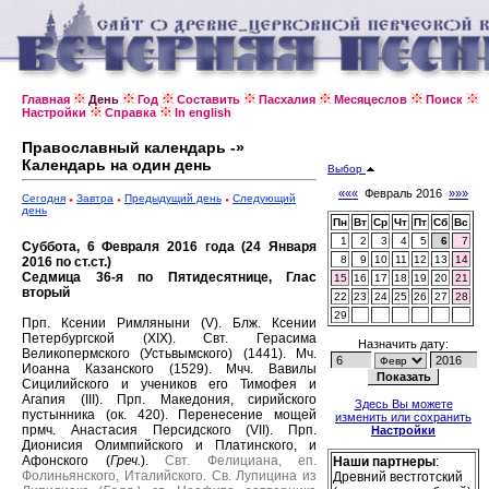
Главная
День
Год
Составить
Пасхалия
Месяцеслов
Поиск
Настройки
Справка
In english
Православный календарь -»
Календарь на один день
Выбор
«««
Февраль 2016
»»»
Сегодня
Завтра
Предыдущий день
Следующий
день
Пн
Вт
Ср
Чт
Пт
Сб
Вс
1
2
3
4
5
6
7
Суббота, 6 Февраля 2016 года (24 Января
8
9
10
11
12
13
14
2016 по ст.ст.)
Седмица 36-я по Пятидесятнице, Глас
15
16
17
18
19
20
21
вторый
22
23
24
25
26
27
28
29
Прп. Ксении Римляныни (V).
Блж. Ксении
Петербургской (XIX).
Свт. Герасима
Назначить дату:
Великопермского (Устьвымского) (1441).
Мч.
Иоанна Казанского (1529).
Мчч. Вавилы
Сицилийского и учеников его Тимофея и
Агапия (III).
Прп. Македония, сирийского
Здесь Вы можете
пустынника (ок. 420).
Перенесение мощей
изменить или сохранить
прмч. Анастасия Персидского (VII).
Прп.
Настройки
Дионисия Олимпийского и Платинского, и
Афонского (
Греч.
).
Свт. Фелициана, еп.
Наши партнеры
:
Фолиньянского, Италийского.
Св. Лупицина из
Древний вестготский