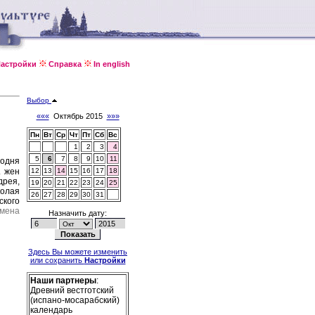
астройки
Справка
In english
Выбор
«««
Октябрь 2015
»»»
Пн
Вт
Ср
Чт
Пт
Сб
Вс
1
2
3
4
5
6
7
8
9
10
11
подня
. жен
12
13
14
15
16
17
18
дрея,
19
20
21
22
23
24
25
олая
26
27
28
29
30
31
ского
умена
Назначить дату:
Здесь Вы можете изменить
или сохранить
Настройки
Наши партнеры
:
Древний вестготский
(испано-мосарабский)
календарь