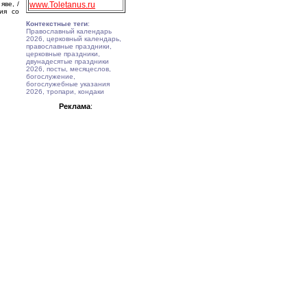
яве, /
www.Toletanus.ru
ия со
Контекстные теги
:
Православный календарь
2026, церковный календарь,
православные праздники,
церковные праздники,
двунадесятые праздники
2026, посты, месяцеслов,
богослужение,
богослужебные указания
2026, тропари, кондаки
Реклама
: