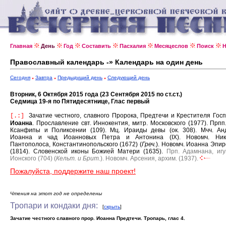
Главная
День
Год
Составить
Пасхалия
Месяцеслов
Поиск
Н
Православный календарь -» Календарь на один день
Сегодня
Завтра
Предыдущий день
Следующий день
Вторник, 6 Октября 2015 года (23 Сентября 2015 по ст.ст.)
Седмица 19-я по Пятидесятнице, Глас первый
Зачатие честного, славного Пророка, Предтечи и Крестителя Гос
[.:]
Иоанна
.
Прославление свт. Иннокентия, митр. Московского (1977).
Прпп
Ксанфипы и Поликсении (109).
Мц. Ираиды девы (ок. 308).
Мчч. Ан
Иоанна и чад Иоанновых Петра и Антонина (IX).
Новомч. Ник
Пантополоса, Константинопольского (1672) (
Греч.
).
Новомч. Иоанна Эпир
(1814).
Словенской иконы Божией Матери (1635).
Прп. Адамнана, иг
Ионского (704) (
Кельт. и Брит.
).
Новомч. Арсения, архим. (1937).
Пожалуйста, поддержите наш проект!
Чтения на этот год не определены
Тропари и кондаки дня:
[
скрыть
]
Зачатие честного славного прор. Иоанна Предтечи. Тропарь, глас 4.