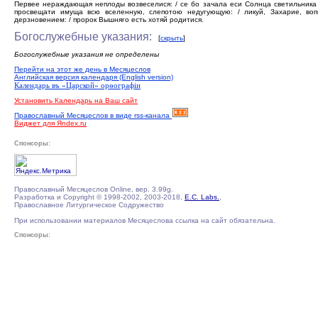
Первее нераждающая неплоды возвеселися: / се бо зачала еси Солнца светильника 
просвещати имуща всю вселенную, слепотою недугующую: / ликуй, Захарие, воп
дерзновением: / пророк Вышняго есть хотяй родитися.
Богослужебные указания:
[
скрыть
]
Богослужебные указания не определены
Перейти на этот же день в Месяцеслов
Английская версия календаря (English version)
Календарь въ «Царской» орѳографiи
Установить Календарь на Ваш сайт
Православный Месяцеслов в виде rss-канала
Виджет для Яndex.ru
Спонсоры:
Православный Месяцеслов Online, вер. 3.99g.
Разработка и Copyright © 1998-2002, 2003-2018,
E.C. Labs.
,
Православное Литургическое Содружество
При использовании материалов Месяцеслова ссылка на сайт обязательна.
Спонсоры: