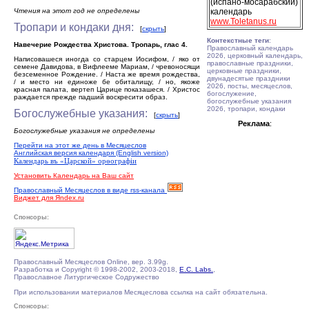
(испано-мосарабский)
Чтения на этот год не определены
календарь
www.Toletanus.ru
Тропари и кондаки дня:
[
скрыть
]
Контекстные теги
:
Навечерие Рождества Христова. Тропарь, глас 4.
Православный календарь
2026, церковный календарь,
Написовашеся иногда со старцем Иосифом, / яко от
православные праздники,
семене Давидова, в Вифлееме Мариам, / чревоносящи
церковные праздники,
безсеменное Рождение. / Наста же время рождества,
двунадесятые праздники
/ и место ни единоже бе обиталищу, / но, якоже
2026, посты, месяцеслов,
красная палата, вертеп Царице показашеся. / Христос
богослужение,
раждается прежде падший воскресити образ.
богослужебные указания
2026, тропари, кондаки
Богослужебные указания:
[
скрыть
]
Реклама
:
Богослужебные указания не определены
Перейти на этот же день в Месяцеслов
Английская версия календаря (English version)
Календарь въ «Царской» орѳографiи
Установить Календарь на Ваш сайт
Православный Месяцеслов в виде rss-канала
Виджет для Яndex.ru
Спонсоры:
Православный Месяцеслов Online, вер. 3.99g.
Разработка и Copyright © 1998-2002, 2003-2018,
E.C. Labs.
,
Православное Литургическое Содружество
При использовании материалов Месяцеслова ссылка на сайт обязательна.
Спонсоры: