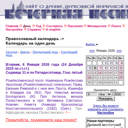
Главная
День
Год
Составить
Пасхалия
Месяцеслов
Поиск
Настройки
Справка
In english
Православный календарь -»
Календарь на один день
Выбор
«««
Январь 2026
»»»
Сегодня
Завтра
Предыдущий день
Следующий
день
Пн
Вт
Ср
Чт
Пт
Сб
Вс
1
2
3
4
Вторник, 6 Января 2026 года (24 Декабря
5
6
7
8
9
10
11
2025 по ст.ст.)
Седмица 31-я по Пятидесятнице, Глас пятый
12
13
14
15
16
17
18
19
20
21
22
23
24
25
Рождественский пост.
Навечерие Рождества
26
27
28
29
30
31
Христова (Рождественский сочельник).
Прмц.
Евгении Римской и с нею мчч. Прота, Иакинфа
Назначить дату:
и Клавдии (ок. 262).
Прп. Николая монаха
Болгарского (IX).
Прп. Антиоха, монаха
Палестинского и прп. Витимона Скитского.
Новомч. Ахмета (Ахмеда) Краснописца
Здесь Вы можете
Константинопольского (1582) (
Греч.
).
Прп.
изменить или сохранить
Афродисия, монаха Палестинского.
Настройки
Пожалуйста, поддержите наш проект!
Наши партнеры
:
Древний вестготский