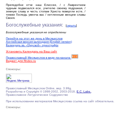
Преподобне отче наш Елиссее, / с Лаврентием
чудным подвизался еси, учителю своему подражая, /
земную славу и честь стопам Христа повергли есте, /
темже Господь увенча вас / нетленным венцем славы
Своея.
Богослужебные указания:
[
скрыть
]
Богослужебные указания не определены
Перейти на этот же день в Месяцеслов
Английская версия календаря (English version)
Календарь въ «Царской» орѳографiи
Установить Календарь на Ваш сайт
Православный Месяцеслов в виде rss-канала
Виджет для Яndex.ru
Спонсоры:
Православный Месяцеслов Online, вер. 3.99g.
Разработка и Copyright © 1998-2002, 2003-2018,
E.C. Labs.
,
Православное Литургическое Содружество
При использовании материалов Месяцеслова ссылка на сайт обязательна.
Спонсоры: