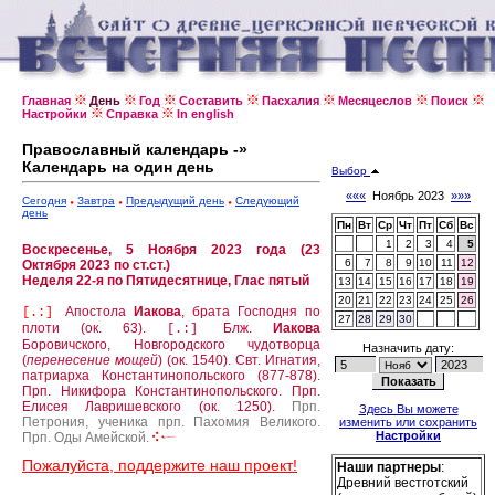
Главная
День
Год
Составить
Пасхалия
Месяцеслов
Поиск
Настройки
Справка
In english
Православный календарь -»
Календарь на один день
Выбор
«««
Ноябрь 2023
»»»
Сегодня
Завтра
Предыдущий день
Следующий
день
Пн
Вт
Ср
Чт
Пт
Сб
Вс
1
2
3
4
5
Воскресенье, 5 Ноября 2023 года (23
6
7
8
9
10
11
12
Октября 2023 по ст.ст.)
Неделя 22-я по Пятидесятнице, Глас пятый
13
14
15
16
17
18
19
20
21
22
23
24
25
26
Апостола
Иакова
, брата Господня по
[.:]
27
28
29
30
плоти (ок. 63).
Блж.
Иакова
[.:]
Боровичского, Новгородского чудотворца
Назначить дату:
(
перенесение мощей
) (ок. 1540).
Свт. Игнатия,
патриарха Константинопольского (877-878).
Прп. Никифора Константинопольского.
Прп.
Елисея Лавришевского (ок. 1250).
Прп.
Здесь Вы можете
Петрония, ученика прп. Пахомия Великого.
изменить или сохранить
Настройки
Прп. Оды Амейской.
Пожалуйста, поддержите наш проект!
Наши партнеры
:
Древний вестготский