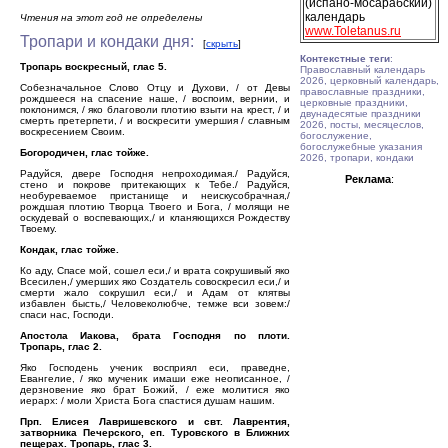
(испано-мосарабский)
календарь
Чтения на этот год не определены
www.Toletanus.ru
Тропари и кондаки дня:
[
скрыть
]
Контекстные теги
:
Тропарь воскресный, глас 5.
Православный календарь
2026, церковный календарь,
Собезначальное Слово Отцу и Духови, / от Девы
православные праздники,
рождшееся на спасение наше, / воспоим, вернии, и
церковные праздники,
поклонимся, / яко благоволи плотию взыти на крест, / и
двунадесятые праздники
смерть претерпети, / и воскресити умершия / славным
2026, посты, месяцеслов,
воскресением Своим.
богослужение,
богослужебные указания
Богородичен, глас тойже.
2026, тропари, кондаки
Радуйся, двере Господня непроходимая./ Радуйся,
Реклама
:
стено и покрове притекающих к Тебе./ Радуйся,
необуреваемое пристанище и неискусобрачная,/
рождшая плотию Творца Твоего и Бога, / молящи не
оскудевай о воспевающих,/ и кланяющихся Рождеству
Твоему.
Кондак, глас тойже.
Ко аду, Спасе мой, сошел еси,/ и врата сокрушивый яко
Всесилен,/ умерших яко Создатель совоскресил еси,/ и
смерти жало сокрушил еси,/ и Адам от клятвы
избавлен бысть,/ Человеколюбче, темже вси зовем:/
спаси нас, Господи.
Апостола Иакова, брата Господня по плоти.
Тропарь, глас 2.
Яко Господень ученик восприял еси, праведне,
Евангелие, / яко мученик имаши еже неописанное, /
дерзновение яко брат Божий, / еже молитися яко
иерарх: / моли Христа Бога спастися душам нашим.
Прп. Елисея Лавришевского и свт. Лаврентия,
затворника Печерского, еп. Туровского в Ближних
пещерах. Тропарь, глас 3.