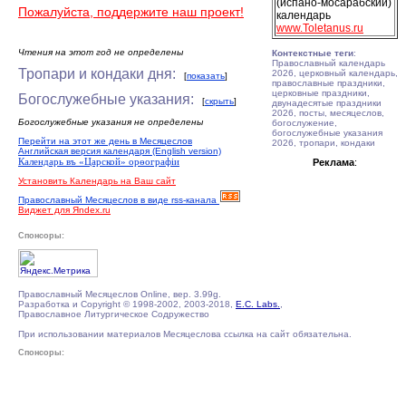
(испано-мосарабский)
Пожалуйста, поддержите наш проект!
календарь
www.Toletanus.ru
Чтения на этот год не определены
Контекстные теги
:
Православный календарь
Тропари и кондаки дня:
2026, церковный календарь,
[
показать
]
православные праздники,
церковные праздники,
Богослужебные указания:
[
скрыть
]
двунадесятые праздники
2026, посты, месяцеслов,
Богослужебные указания не определены
богослужение,
богослужебные указания
Перейти на этот же день в Месяцеслов
2026, тропари, кондаки
Английская версия календаря (English version)
Календарь въ «Царской» орѳографiи
Реклама
:
Установить Календарь на Ваш сайт
Православный Месяцеслов в виде rss-канала
Виджет для Яndex.ru
Спонсоры:
Православный Месяцеслов Online, вер. 3.99g.
Разработка и Copyright © 1998-2002, 2003-2018,
E.C. Labs.
,
Православное Литургическое Содружество
При использовании материалов Месяцеслова ссылка на сайт обязательна.
Спонсоры: