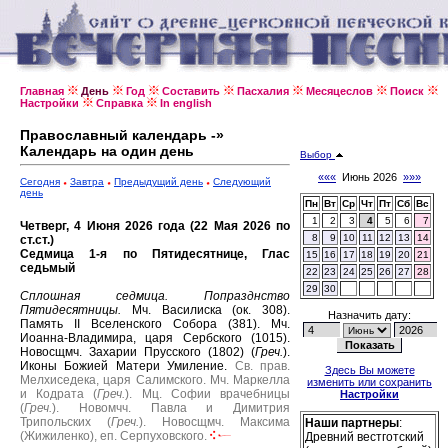
Главная
День
Год
Составить
Пасхалия
Месяцеслов
Поиск
Настройки
Справка
In english
Православный календарь -»
Календарь на один день
Выбор
«««
Июнь 2026
»»»
Сегодня
Завтра
Предыдущий день
Следующий
день
Пн
Вт
Ср
Чт
Пт
Сб
Вс
1
2
3
4
5
6
7
Четверг, 4 Июня 2026 года (22 Мая 2026 по
8
9
10
11
12
13
14
ст.ст.)
Седмица 1-я по Пятидесятнице, Глас
15
16
17
18
19
20
21
седьмый
22
23
24
25
26
27
28
29
30
Сплошная седмица.
Попразднство
Пятидесятницы.
Мч. Василиска (ок. 308).
Назначить дату:
Память II Вселенского Собора (381).
Мч.
Иоанна-Владимира, царя Сербского (1015).
Новосщмч. Захарии Прусского (1802) (
Греч.
).
Иконы Божией Матери Умиление.
Св. прав.
Здесь Вы можете
Мелхиседека, царя Салимского.
Мч. Маркелла
изменить или сохранить
и Кодрата (
Греч.
).
Мц. Софии врачебницы
Настройки
(
Греч.
).
Новомчч. Павла и Димитрия
Трипольских (
Греч.
).
Новосщмч. Максима
Наши партнеры
:
(Жижиленко), еп. Серпуховского.
Древний вестготский