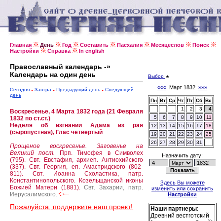
Главная
День
Год
Составить
Пасхалия
Месяцеслов
Поиск
Настройки
Справка
In english
Православный календарь -»
Календарь на один день
Выбор
«««
Март 1832
»»»
Сегодня
Завтра
Предыдущий день
Следующий
день
Пн
Вт
Ср
Чт
Пт
Сб
Вс
1
2
3
4
Воскресенье, 4 Марта 1832 года (21 Февраля
5
6
7
8
9
10
11
1832 по ст.ст.)
Неделя об изгнании Адама из рая
12
13
14
15
16
17
18
(сыропустная), Глас четвертый
19
20
21
22
23
24
25
26
27
28
29
30
31
Прощеное воскресенье. Заговенье на
Великий пост.
Прп. Тимофея в Символех
Назначить дату:
(795).
Свт. Евстафия, архиеп. Антиохийского
(337).
Свт. Георгия, еп. Амастридского (802-
811).
Свт. Иоанна Схоластика, патр.
Константинопольского.
Козельщанской иконы
Здесь Вы можете
Божией Матери (1881).
Свт. Захарии, патр.
изменить или сохранить
Иерусалимского.
Настройки
Пожалуйста, поддержите наш проект!
Наши партнеры
:
Древний вестготский