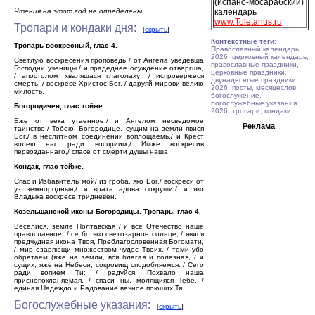
(испано-мосарабский)
Чтения на этот год не определены
календарь
www.Toletanus.ru
Тропари и кондаки дня:
[
скрыть
]
Контекстные теги
:
Тропарь воскресный, глас 4.
Православный календарь
2026, церковный календарь,
Светлую воскресения проповедь / от Ангела уведевша
православные праздники,
Господни ученицы / и прадеднее осуждение отвергша,
церковные праздники,
/ апостолом хвалящася глаголаху: / испровержеся
двунадесятые праздники
смерть, / воскресе Христос Бог, / даруяй мирови велию
2026, посты, месяцеслов,
милость.
богослужение,
богослужебные указания
Богородичен, глас тойже.
2026, тропари, кондаки
Еже от века утаенное,/ и Ангелом несведомое
Реклама
:
таинство,/ Тобою, Богородице, сущим на земли явися
Бог,/ в неслитном соединении воплощаемь,/ и Крест
волею нас ради восприим,/ Имже воскресив
первозданнаго,/ спасе от смерти душы наша.
Кондак, глас тойже.
Спас и Избавитель мой/ из гроба, яко Бог,/ воскреси от
уз земнородныя,/ и врата адова сокруши,/ и яко
Владыка воскресе тридневен.
Козельщанской иконы Богородицы. Тропарь, глас 4.
Веселися, земле Полтавская / и все Отечество наше
православное, / се бо яко светозарное солнце, / явися
предчудная икона Твоя, Преблагословенная Богомати,
/ мир озаряющи множеством чудес Твоих, / теми убо
обретаем (яже на земли, вся благая и полезная, / и
сущих, яже на Небеси, сокровищ сподобляемся. / Сего
ради вопием Ти: / радуйся, Похвало наша
приснопокланяемая, / спаси ны, молящияся Тебе, /
единая Надеждо и Радование вечное поющих Тя.
Богослужебные указания:
[
скрыть
]