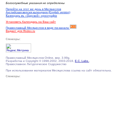
Богослужебные указания не определены
Перейти на этот же день в Месяцеслов
Английская версия календаря (English version)
Календарь въ «Царской» орѳографiи
Установить Календарь на Ваш сайт
Православный Месяцеслов в виде rss-канала
Виджет для Яndex.ru
Спонсоры:
Православный Месяцеслов Online, вер. 3.99g.
Разработка и Copyright © 1998-2002, 2003-2018,
E.C. Labs.
,
Православное Литургическое Содружество
При использовании материалов Месяцеслова ссылка на сайт обязательна.
Спонсоры: